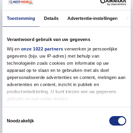
14 day reflection period and
easy returns
Toestemming
Details
Advertentie-instellingen
Ov
Secure payment
; directly, in 3 parts or afterwards
Personal contact
for all your questions
Verantwoord gebruik van uw gegevens
Wij en
onze 1022 partners
verwerken je persoonlijke
Tags
1:48
Hasegawa
gegevens (bijv. uw IP-adres) met behulp van
technologieën zoals cookies om informatie op uw
apparaat op te slaan en te gebruiken met als doel
gepersonaliseerde advertenties en content, metingen aan
advertenties en content, inzicht in publiek en
productontwikkeling. U kunt kiezen wie uw gegevens
Description
gebruikt en met welke doelen.
Plastic model kit of the Magnificent Kotobuki Ki27
Als u het toestaat, willen we ook graag:
Toestemmingsselectie
type 97 fighter (nate) Garden company.
Noodzakelijk
Informatie verzamelen over uw geografische locatie,
die tot een paar meter nauwkeurig kan zijn