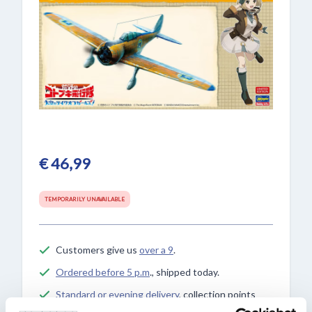
€ 46,99
TEMPORARILY UNAVAILABLE
Customers give us
over a 9
.
Ordered before 5 p.m
., shipped today.
Standard or evening delivery
, collection points
and carrier choice