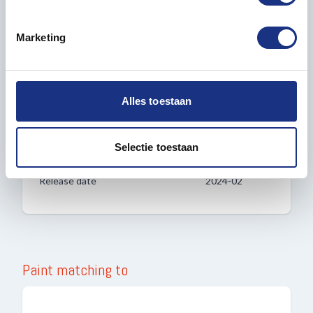
U kunt uw toestemming op elk moment wijzigen of
Packaging box length in mm
258
intrekken in de Cookieverklaring.
Marketing
Packaging box width in mm
162
We gebruiken cookies om content en advertenties te
personaliseren, om functies voor social media te bieden
en om ons websiteverkeer te analyseren. Ook delen we
Packaging box height in mm
38
Alles toestaan
informatie over uw gebruik van onze site met onze
partners voor social media, adverteren en analyse. Deze
Country
United States
partners kunnen deze gegevens combineren met andere
Selectie toestaan
informatie die u aan ze heeft verstrekt of die ze hebben
verzameld op basis van uw gebruik van hun services.
Release date
2024-02
Paint matching to