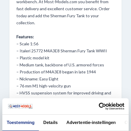
workbench. At Most-Models.com you benefit from
fast delivery and excellent customer service. Order
today and add the Sherman Fury Tank to your
collection.
Features:
– Scale 1:56
– Italeri 25772 M4A3E8 Sherman Fury Tank WWII
– Plastic model kit
– Medium tank, backbone of U.S. armored forces
– Production of M4A3E8 began in late 1944
– Nickname: Easy Eight
– 76 mm M1 high-velocity gun
– HVSS suspension system for improved driving and
higher speed
– Deployed in the final stages of World War II
– Active role in the Korean War
– 100% new mould
Toestemming
Details
Advertentie-instellingen
Ov
– 79 parts