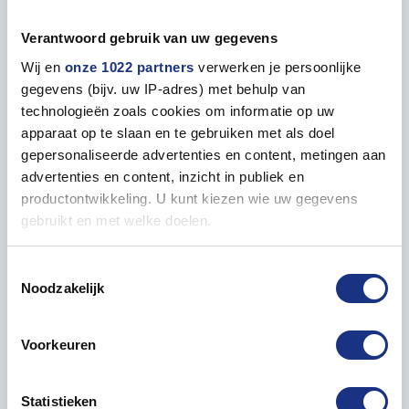
– Highly detailed kit
– Decals for 4 versions
Verantwoord gebruik van uw gegevens
– Tank crew included
Wij en
onze 1022 partners
verwerken je persoonlijke
gegevens (bijv. uw IP-adres) met behulp van
Complete your collection with this powerful WWII
technologieën zoals cookies om informatie op uw
tank and enjoy the pride of building a legendary piece
apparaat op te slaan en te gebruiken met als doel
of history.
gepersonaliseerde advertenties en content, metingen aan
advertenties en content, inzicht in publiek en
productontwikkeling. U kunt kiezen wie uw gegevens
gebruikt en met welke doelen.
Properties
Als u het toestaat, willen we ook graag:
Toestemmingsselectie
Noodzakelijk
Informatie verzamelen over uw geografische locatie,
GENERAL
die tot een paar meter nauwkeurig kan zijn
Level (1=easy | 5=advanced)
1
Uw apparaat identificeren door het actief te scannen
Voorkeuren
op specifieke eigenschappen (fingerprinting)
Lees meer over hoe uw persoonlijke gegevens worden
Model length in mm
140
Statistieken
verwerkt en stel uw voorkeuren in het
detailgedeelte
in.