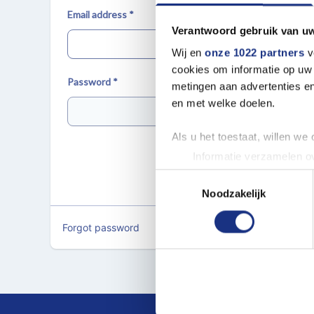
Email address *
Verantwoord gebruik van u
Wij en
onze 1022 partners
v
cookies om informatie op uw 
Password *
metingen aan advertenties en
en met welke doelen.
Als u het toestaat, willen we
Informatie verzamelen ov
Uw apparaat identificere
Toestemmingsselectie
Lees meer over hoe uw perso
Noodzakelijk
toestemming op elk moment wi
Forgot password
We gebruiken cookies om cont
websiteverkeer te analyseren
media, adverteren en analys
verstrekt of die ze hebben v