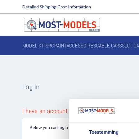
Detailed Shipping Cost Information
MODEL KITS
RC
PAINT
ACCESSOIRES
CABLE CARS
SLOT C
Log in
I have an account
Below you can login with your existing account.
Toestemming