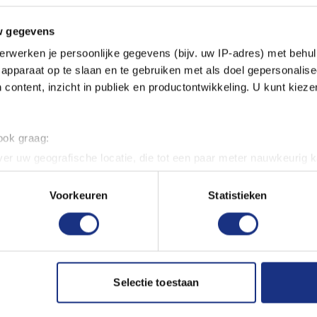
w gegevens
Email address *
erwerken je persoonlijke gegevens (bijv. uw IP-adres) met behul
apparaat op te slaan en te gebruiken met als doel gepersonalise
 content, inzicht in publiek en productontwikkeling. U kunt kiez
Password *
 ook graag:
er uw geografische locatie, die tot een paar meter nauwkeurig k
n door het actief te scannen op specifieke eigenschappen (fingerp
Make sure that the password consis
letter and a special character.
onlijke gegevens worden verwerkt en stel uw voorkeuren in he
Voorkeuren
Statistieken
jzigen of intrekken in de Cookieverklaring.
LOG IN
ent en advertenties te personaliseren, om functies voor social
. Ook delen we informatie over uw gebruik van onze site met on
e. Deze partners kunnen deze gegevens combineren met andere i
Selectie toestaan
erzameld op basis van uw gebruik van hun services.