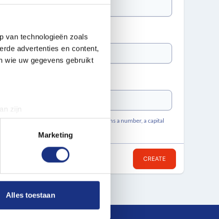
p van technologieën zoals
erde advertenties en content,
en wie uw gegevens gebruikt
an zijn
rinting)
ts of at least 8 characters, but also contains a number, a capital
t
detailgedeelte
in. U kunt uw
Marketing
CREATE
 media te bieden en om ons
ze partners voor social
nformatie die u aan ze heeft
Alles toestaan