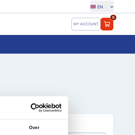
EN
0
MY ACCOUNT
Last name *
Over