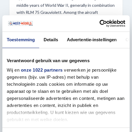
middle years of World War II, generally in combination
with RLM 75 Grauviolett. Among the aircraft
camouflaged with this colour are two of the most
famous fighters of the entire history of combat
aviation: the Fw190 and Bf109.
Toestemming
Details
Advertentie-instellingen
Ov
This paint is acrylic and formulated for maximum
performance both with brush and airbrush. Water
Verantwoord gebruik van uw gegevens
soluble, odorless, and non-toxic. Shake well before
each use. Each jar includes a stainless-steel agitator
Wij en
onze 1022 partners
verwerken je persoonlijke
to facilitate mixture. We recommend A.MIG-2000
gegevens (bijv. uw IP-adres) met behulp van
Acrylic Thinner for correct thinning. Dries completely
technologieën zoals cookies om informatie op uw
in 24 hours.
apparaat op te slaan en te gebruiken met als doel
gepersonaliseerde advertenties en content, metingen aan
For cleaning use AMMO MIG Acrylic cleaner and for
advertenties en content, inzicht in publiek en
finishing use an AMMO MIG Lucky Varnish, available 4
productontwikkeling. U kunt kiezen wie uw gegevens
options.
gebruikt en met welke doelen.