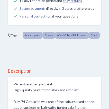
14 day reflection period and
easy returns
Secure payment
; directly, in 3 parts or afterwards
Personal contact
for all your questions
Tags
Acrylic paint
Green
AMMO by MIG Jiminez
Black
Description
Water-based acrylic paint.
High-quality paint for brushes and airbrush.
RLM 74 Graugrün was one of the colours used on the
upper surfaces of Luftwaffe fighters during the