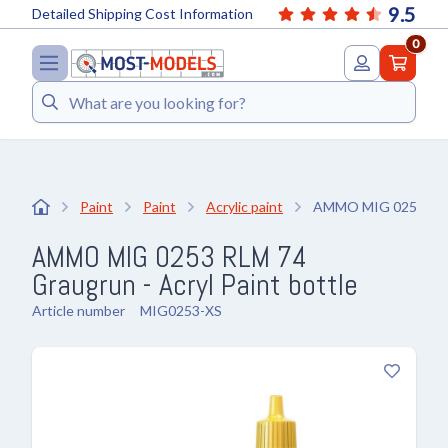
9.5
Detailed Shipping Cost Information
0
Search
Paint
Paint
Acrylic paint
AMMO MIG 0253 RLM 
AMMO MIG 0253 RLM 74
Graugrun - Acryl Paint bottle
Article number
MIG0253-XS