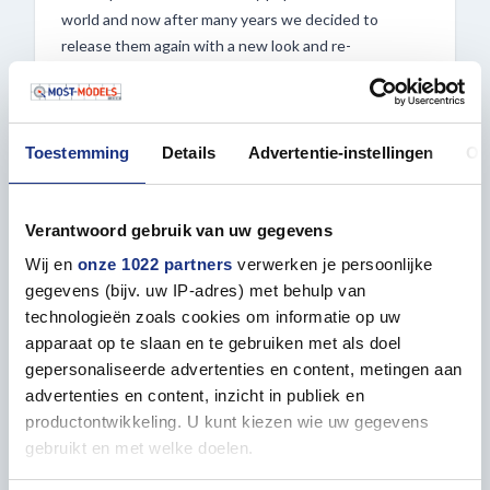
world and now after many years we decided to
release them again with a new look and re-
formulated. The most genuine Mig's product now
under AMMO label.
Filter easy and ready to use directly on your model.
Toestemming
Details
Advertentie-instellingen
Ov
This filter is specially designed for use on bright or
white winter surfaces such as tanks, spaceships, light
colored aircraft, or vehicles of the United Nations.
Verantwoord gebruik van uw gegevens
Use the filters by moistening a brush and applying it
Wij en
onze 1022 partners
verwerken je persoonlijke
without flooding the surface, to enrich hues in your
gegevens (bijv. uw IP-adres) met behulp van
models, unify camouflage, or highlight areas with a
technologieën zoals cookies om informatie op uw
different tone. With these products we will avoid
apparaat op te slaan en te gebruiken met als doel
mixing paints, looking for the correct dilution, or
gepersonaliseerde advertenties en content, metingen aan
searching for the correct colors for our vehicle. These
advertenties en content, inzicht in publiek en
filters are enamel based and can be cleaned or diluted
productontwikkeling. U kunt kiezen wie uw gegevens
with Odorless Enamel Thinner.
gebruikt en met welke doelen.