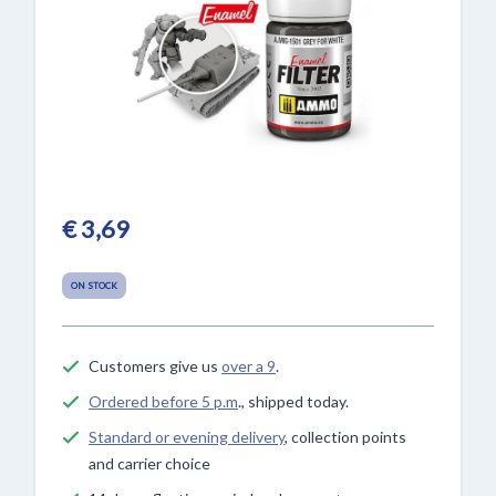
€ 3,69
ON STOCK
Customers give us
over a 9
.
Ordered before 5 p.m
., shipped today.
Standard or evening delivery
, collection points
and carrier choice