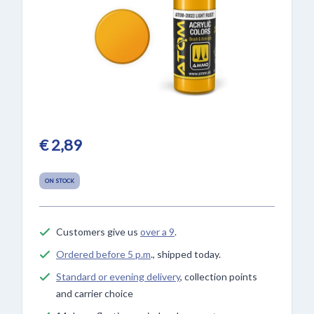
€ 2,89
ON STOCK
Customers give us
over a 9
.
Ordered before 5 p.m
., shipped today.
Standard or evening delivery
, collection points
and carrier choice