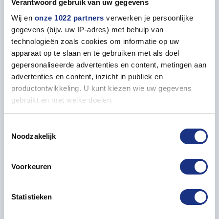
Verantwoord gebruik van uw gegevens
Properties
Wij en
onze 1022 partners
verwerken je persoonlijke
gegevens (bijv. uw IP-adres) met behulp van
technologieën zoals cookies om informatie op uw
GENERAL
apparaat op te slaan en te gebruiken met als doel
gepersonaliseerde advertenties en content, metingen aan
Contents
20 ml
advertenties en content, inzicht in publiek en
productontwikkeling. U kunt kiezen wie uw gegevens
gebruikt en met welke doelen.
Als u het toestaat, willen we ook graag:
Paint matching to
Toestemmingsselectie
Noodzakelijk
Informatie verzamelen over uw geografische locatie,
die tot een paar meter nauwkeurig kan zijn
Uw apparaat identificeren door het actief te scannen
Voorkeuren
op specifieke eigenschappen (fingerprinting)
Lees meer over hoe uw persoonlijke gegevens worden
Statistieken
verwerkt en stel uw voorkeuren in het
detailgedeelte
in.
U kunt uw toestemming op elk moment wijzigen of