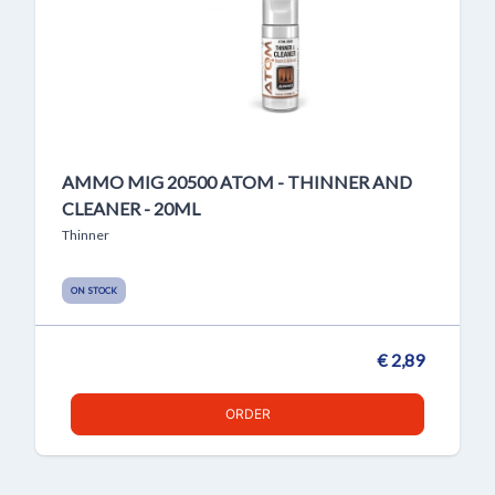
AMMO MIG 20500 ATOM - THINNER AND
CLEANER - 20ML
Thinner
ON STOCK
€ 2,89
ORDER