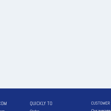
COM
QUICKLY TO
CUSTOMER
Our average
com
Order