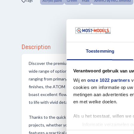
Tags
Acrylic paint
Green
Matt
AMMO by MIG Jiminez
Description
Toestemming
Discover the premium ATOM colors by AMMO MIG, meticu
Verantwoord gebruik van u
wide range of options for your projects. With a collection
ranging from primary, light, and vibrant shades to washab
Wij en
onze 1022 partners
v
finishes, the ATOM series delivers unmatched quality an
cookies om informatie op uw 
boast excellent flow properties and impressive color int
metingen aan advertenties en
en met welke doelen.
to life with vivid details.
Als u het toestaat, willen we
Thanks to the quick and robust drying of the paint, you c
Informatie verzamelen ov
projects, whether you're using a brush or an airbrush. T
Uw apparaat identificere
features a practical one-handed cap, allowing for quick 
Toestemmingsselectie