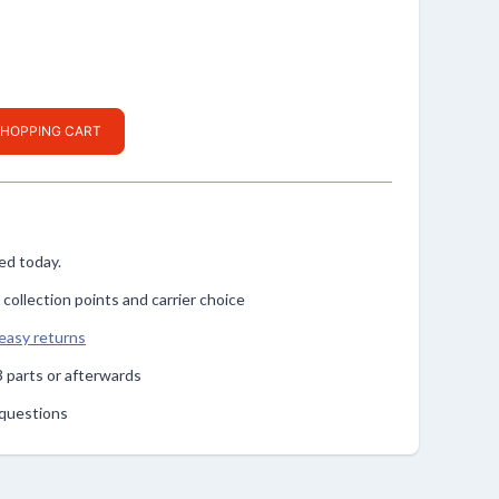
SHOPPING CART
ped today.
, collection points and carrier choice
easy returns
n 3 parts or afterwards
r questions