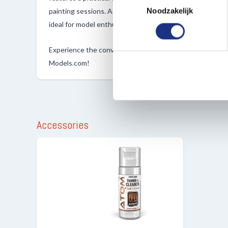
Lees meer over hoe uw perso
Noodzakelijk
painting sessions. Additionally, these paints are non-to
toestemming op elk moment wi
ideal for model enthusiasts and hobbyists alike.
We gebruiken cookies om cont
Experience the convenience and versatility of ATOM bott
websiteverkeer te analyseren
Models.com!
media, adverteren en analys
verstrekt of die ze hebben v
Accessories