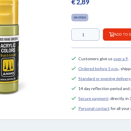
€ 2,89
ON STOCK
ADD TO 
Customers give us
over a 9
.
Ordered before 5 p.m
., ship
Standard or evening delivery
14 day reflection period and
Secure payment
; directly, i
Personal contact
for all you