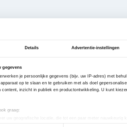
Properties
Details
Advertentie-instellingen
GENERAL
lously selected to offer a
w gegevens
 of 180 different colors,
Contents
le colors and metallic
erwerken je persoonlijke gegevens (bijv. uw IP-adres) met behul
d diversity. These paints
apparaat op te slaan en te gebruiken met als doel gepersonalise
ensity, bringing your models
 content, inzicht in publiek en productontwikkeling. U kunt kiez
 ook graag:
an efficiently work on your
er uw geografische locatie, die tot een paar meter nauwkeurig k
he convenient 20ml bottle
n door het actief te scannen op specifieke eigenschappen (fingerp
and easy dispensing during