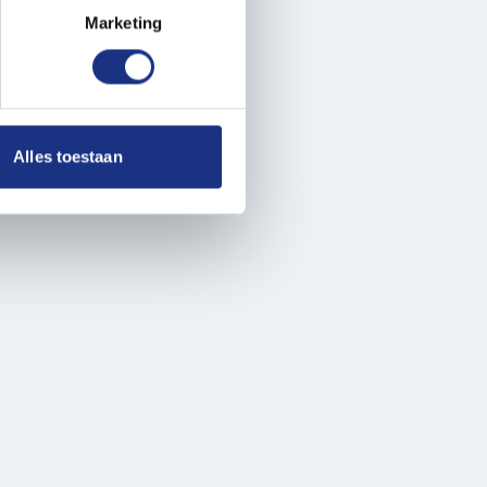
t
detailgedeelte
in. U kunt uw
Marketing
 media te bieden en om ons
ze partners voor social
nformatie die u aan ze heeft
Alles toestaan