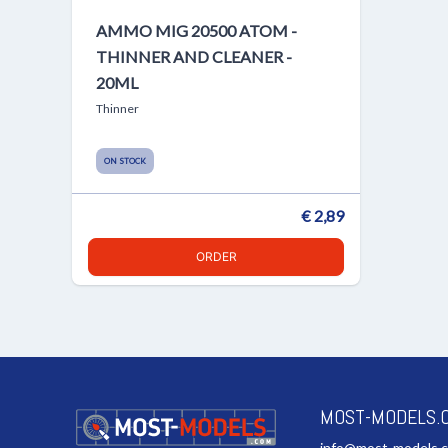
AMMO MIG 20500 ATOM -
THINNER AND CLEANER -
20ML
Thinner
ON STOCK
€ 2,89
ORDER
MOST-MODELS.
info@most-models.