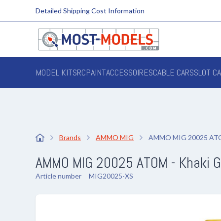
Detailed Shipping Cost Information
MODEL KITS
RC
PAINT
ACCESSOIRES
CABLE CARS
SLOT C
Brands
AMMO MIG
AMMO MIG 20025 ATOM 
AMMO MIG 20025 ATOM - Khaki Gre
Article number
MIG20025-XS