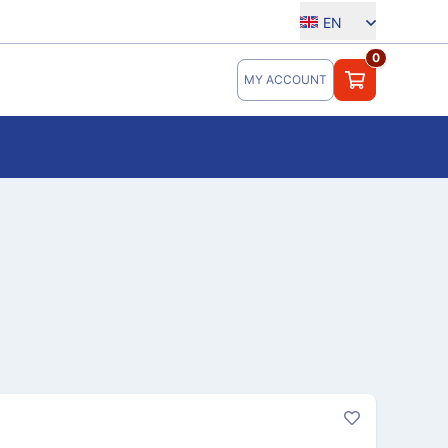
EN
0
MY ACCOUNT