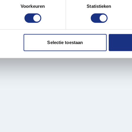
onlijke gegevens worden verwerkt en stel uw voorkeuren in he
Voorkeuren
Statistieken
xic and odorless, making them
jzigen of intrekken in de Cookieverklaring.
ent en advertenties te personaliseren, om functies voor social
les, available at Most-
. Ook delen we informatie over uw gebruik van onze site met on
e. Deze partners kunnen deze gegevens combineren met andere i
Selectie toestaan
erzameld op basis van uw gebruik van hun services.