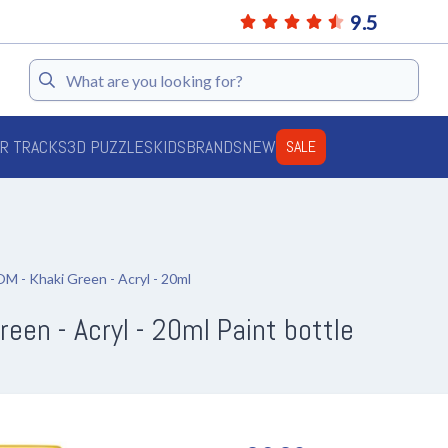
9.5
Search
AR TRACKS
3D PUZZLES
KIDS
BRANDS
NEW
SALE
- Khaki Green - Acryl - 20ml
en - Acryl - 20ml Paint bottle