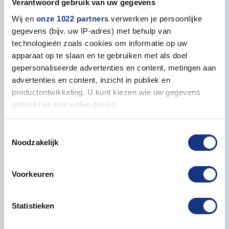
Verantwoord gebruik van uw gegevens
Properties
Wij en
onze 1022 partners
verwerken je persoonlijke
gegevens (bijv. uw IP-adres) met behulp van
technologieën zoals cookies om informatie op uw
GENERAL
apparaat op te slaan en te gebruiken met als doel
gepersonaliseerde advertenties en content, metingen aan
Contents
20 ml
advertenties en content, inzicht in publiek en
productontwikkeling. U kunt kiezen wie uw gegevens
gebruikt en met welke doelen.
Als u het toestaat, willen we ook graag:
Paint matching to
Toestemmingsselectie
Noodzakelijk
Informatie verzamelen over uw geografische locatie,
die tot een paar meter nauwkeurig kan zijn
Uw apparaat identificeren door het actief te scannen
Voorkeuren
op specifieke eigenschappen (fingerprinting)
Lees meer over hoe uw persoonlijke gegevens worden
Statistieken
verwerkt en stel uw voorkeuren in het
detailgedeelte
in.
U kunt uw toestemming op elk moment wijzigen of