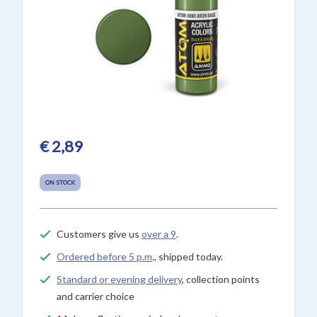
€ 2,89
ON STOCK
Customers give us
over a 9
.
Ordered before 5 p.m
., shipped today.
Standard or evening delivery
, collection points
and carrier choice