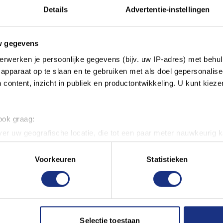
Details
Advertentie-instellingen
xic and odorless, making them
w gegevens
les, available at Most-
erwerken je persoonlijke gegevens (bijv. uw IP-adres) met behul
apparaat op te slaan en te gebruiken met als doel gepersonalise
 content, inzicht in publiek en productontwikkeling. U kunt kiez
 ook graag:
er uw geografische locatie, die tot een paar meter nauwkeurig k
n door het actief te scannen op specifieke eigenschappen (fingerp
onlijke gegevens worden verwerkt en stel uw voorkeuren in he
Voorkeuren
Statistieken
jzigen of intrekken in de Cookieverklaring.
ent en advertenties te personaliseren, om functies voor social
. Ook delen we informatie over uw gebruik van onze site met on
e. Deze partners kunnen deze gegevens combineren met andere i
Selectie toestaan