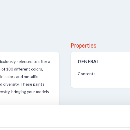
Properties
GENERAL
lously selected to offer a
 of 180 different colors,
Contents
le colors and metallic
d diversity. These paints
ensity, bringing your models
an efficiently work on your
he convenient 20ml bottle
and easy dispensing during