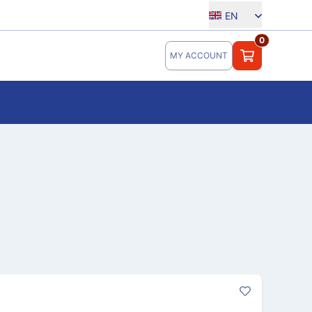
EN
0
MY ACCOUNT