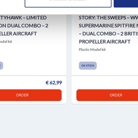
erzameld op basis van uw gebruik van hun services.
EDUARD 11187 CURTISS P-
1:72 EDUARD 2154 SPITF
TTYHAWK – LIMITED
STORY: THE SWEEPS – WW
ON DUAL COMBO – 2
SUPERMARINE SPITFIRE 
LLER AIRCRAFT
– DUAL COMBO – 2 BRIT
PROPELLER AIRCRAFT
odel kit
Plastic Model kit
K
ON STOCK
€ 62,99
ORDER
ORDER