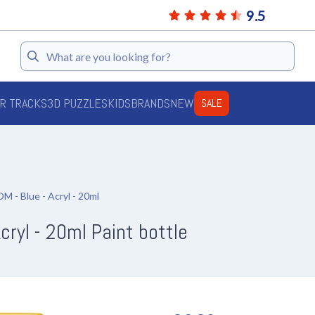
9.5
Search
AR TRACKS
3D PUZZLES
KIDS
BRANDS
NEW
SALE
- Blue - Acryl - 20ml
ryl - 20ml Paint bottle