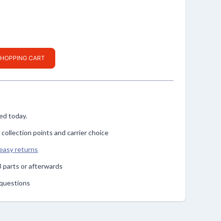
SHOPPING CART
ped today.
, collection points and carrier choice
easy returns
n 3 parts or afterwards
r questions