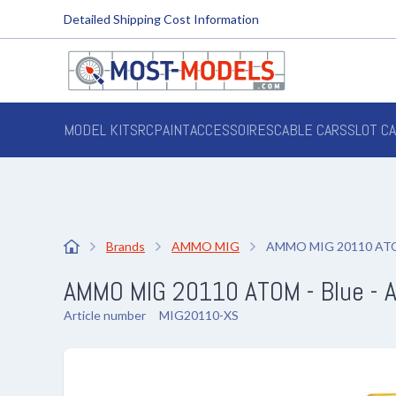
Detailed Shipping Cost Information
MODEL KITS
RC
PAINT
ACCESSOIRES
CABLE CARS
SLOT C
Brands
AMMO MIG
AMMO MIG 20110 ATOM 
AMMO MIG 20110 ATOM - Blue - Ac
Article number
MIG20110-XS