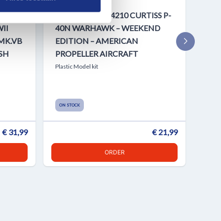
IRE
1:48 EDUARD 84210 CURTISS P-
1:2
II
40N WARHAWK – WEEKEND
NAP
MK.VB
EDITION – AMERICAN
GT-
ISH
PROPELLER AIRCRAFT
TEC
Plastic Model kit
Plasti
ON STOCK
ON S
€ 31,99
€ 21,99
ORDER