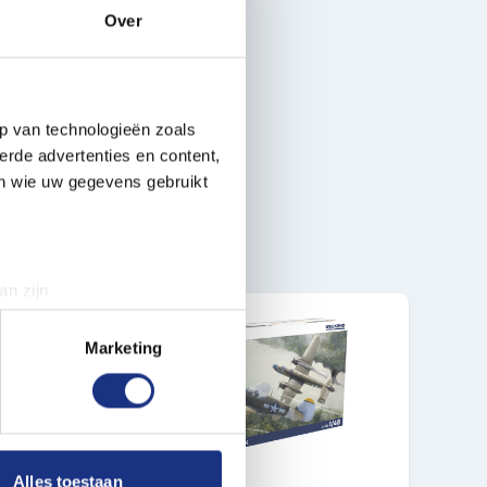
Over
p van technologieën zoals
erde advertenties en content,
en wie uw gegevens gebruikt
an zijn
rinting)
t
detailgedeelte
in. U kunt uw
Marketing
 media te bieden en om ons
ze partners voor social
nformatie die u aan ze heeft
Alles toestaan