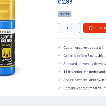
€ 2,89
ON STOCK
ADD TO 
Customers give us
over a 9
.
Ordered before 5 p.m
., ship
Standard or evening delivery
14 day reflection period and
Secure payment
; directly, i
Personal contact
for all you