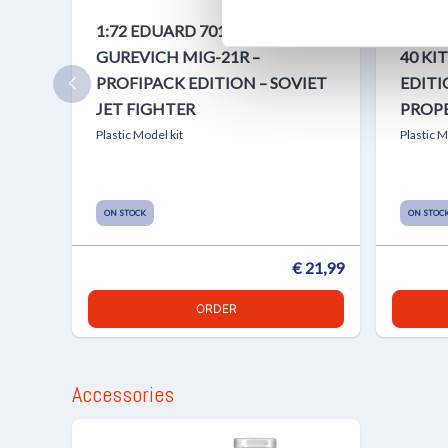
verstrekt of die ze hebben v
1:72 EDUARD 70147 MIKOYAN-
1:48 
GUREVICH MIG-21R –
40 KI
PROFIPACK EDITION – SOVIET
EDITI
JET FIGHTER
PROPE
Plastic Model kit
Plastic M
ON STOCK
ON STOC
€ 21,99
ORDER
Accessories