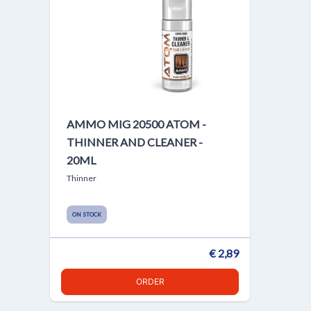
AMMO MIG 20500 ATOM -
THINNER AND CLEANER -
20ML
Thinner
ON STOCK
€ 2,89
ORDER