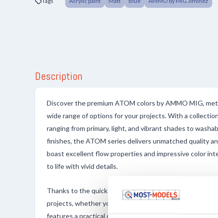
Tags
Acrylic paint
Matt
Blue
AMMO by MIG Jiminez
Description
Discover the premium ATOM colors by AMMO MIG, meticu
wide range of options for your projects. With a collection
ranging from primary, light, and vibrant shades to washab
finishes, the ATOM series delivers unmatched quality an
boast excellent flow properties and impressive color int
to life with vivid details.
Thanks to the quick and robust drying of the paint, you c
projects, whether you're using a brush or an airbrush. T
features a practical one-handed cap, allowing for quick 