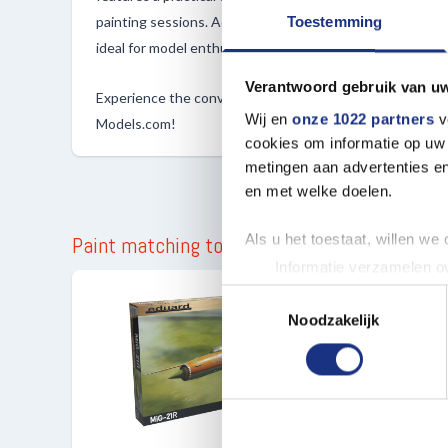
painting sessions. Additionally, these paints are non-to
Toestemming
ideal for model enthusiasts and hobbyists alike.
Verantwoord gebruik van u
Experience the convenience and versatility of ATOM bott
Wij en
onze 1022 partners
v
Models.com!
cookies om informatie op uw 
metingen aan advertenties en
en met welke doelen.
Als u het toestaat, willen we
Paint matching to
Informatie verzamelen ov
Uw apparaat identificere
Toestemmingsselectie
Lees meer over hoe uw perso
Noodzakelijk
toestemming op elk moment wi
We gebruiken cookies om cont
websiteverkeer te analyseren
media, adverteren en analys