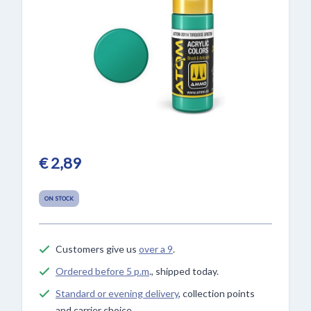
€ 2,89
ON STOCK
Customers give us
over a 9
.
Ordered before 5 p.m
., shipped today.
Standard or evening delivery
, collection points
and carrier choice