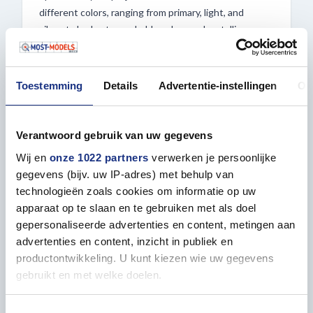
different colors, ranging from primary, light, and
vibrant shades to washable colors and metallic
finishes, the ATOM series delivers unmatched quality
and diversity. These paints boast excellent flow
properties and impressive color intensity, bringing
Toestemming
Details
Advertentie-instellingen
Ov
your models to life with vivid details.
Thanks to the quick and robust drying of the paint,
Verantwoord gebruik van uw gegevens
you can efficiently work on your projects, whether
Wij en
onze 1022 partners
verwerken je persoonlijke
you're using a brush or an airbrush. The convenient
gegevens (bijv. uw IP-adres) met behulp van
20ml bottle features a practical one-handed cap,
technologieën zoals cookies om informatie op uw
allowing for quick and easy dispensing during painting
apparaat op te slaan en te gebruiken met als doel
sessions. Additionally, these paints are non-toxic and
gepersonaliseerde advertenties en content, metingen aan
odorless, making them ideal for model enthusiasts
advertenties en content, inzicht in publiek en
and hobbyists alike.
productontwikkeling. U kunt kiezen wie uw gegevens
gebruikt en met welke doelen.
Experience the convenience and versatility of ATOM
bottles, available at Most-Models.com!
Als u het toestaat, willen we ook graag:
Toestemmingsselectie