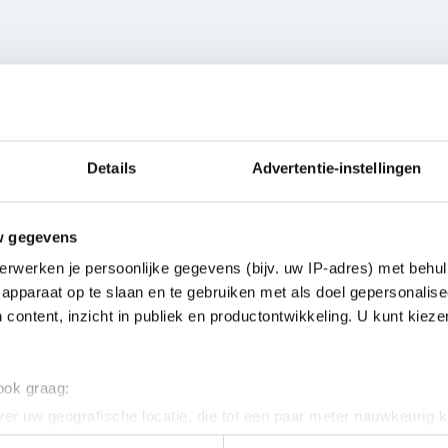
Properties
Details
Advertentie-instellingen
GENERAL
lously selected to offer a
w gegevens
 of 180 different colors,
Contents
le colors and metallic
erwerken je persoonlijke gegevens (bijv. uw IP-adres) met behul
d diversity. These paints
apparaat op te slaan en te gebruiken met als doel gepersonalise
ensity, bringing your models
 content, inzicht in publiek en productontwikkeling. U kunt kiez
 ook graag:
an efficiently work on your
er uw geografische locatie, die tot een paar meter nauwkeurig k
he convenient 20ml bottle
n door het actief te scannen op specifieke eigenschappen (fingerp
and easy dispensing during