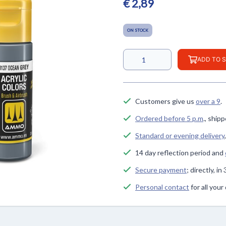
€ 2,89
ON STOCK
ADD TO 
Customers give us
over a 9
.
Ordered before 5 p.m
., ship
Standard or evening delivery
14 day reflection period and
Secure payment
; directly, i
Personal contact
for all you