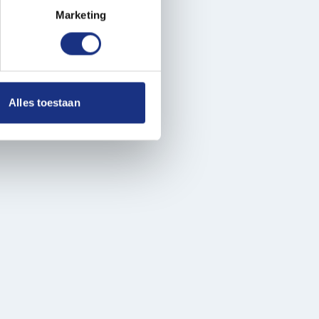
t
detailgedeelte
in. U kunt uw
Marketing
 media te bieden en om ons
ze partners voor social
nformatie die u aan ze heeft
Alles toestaan