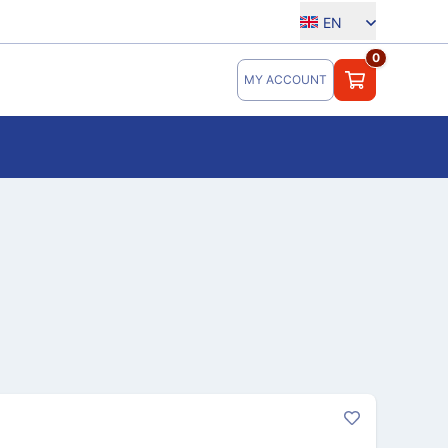
EN
0
MY ACCOUNT