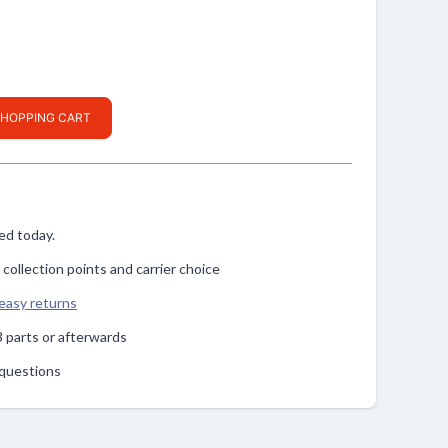
SHOPPING CART
ped today.
, collection points and carrier choice
easy returns
n 3 parts or afterwards
r questions