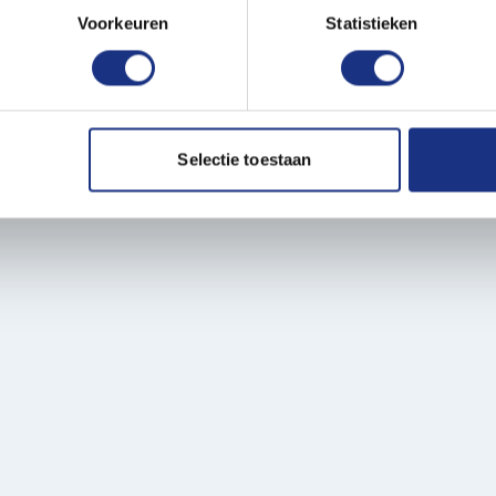
onlijke gegevens worden verwerkt en stel uw voorkeuren in he
Voorkeuren
Statistieken
xic and odorless, making them
jzigen of intrekken in de Cookieverklaring.
ent en advertenties te personaliseren, om functies voor social
les, available at Most-
. Ook delen we informatie over uw gebruik van onze site met on
e. Deze partners kunnen deze gegevens combineren met andere i
Selectie toestaan
erzameld op basis van uw gebruik van hun services.