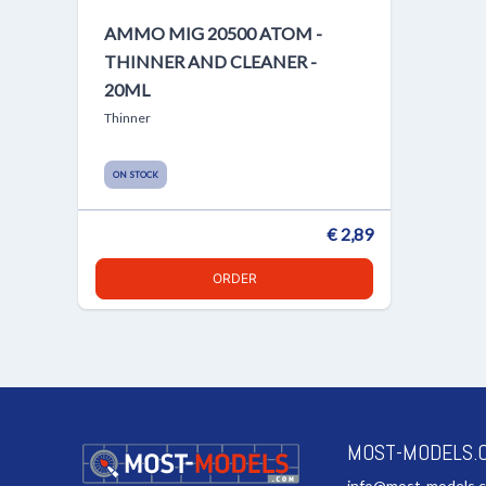
AMMO MIG 20500 ATOM -
THINNER AND CLEANER -
20ML
Thinner
ON STOCK
€ 2,89
ORDER
MOST-MODELS.
info@most-models.