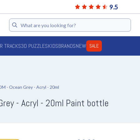
9.5
Search
AR TRACKS
3D PUZZLES
KIDS
BRANDS
NEW
SALE
- Ocean Grey - Acryl - 20ml
y - Acryl - 20ml Paint bottle