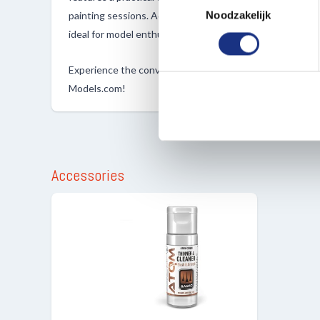
Lees meer over hoe uw perso
Noodzakelijk
painting sessions. Additionally, these paints are non-to
toestemming op elk moment wi
ideal for model enthusiasts and hobbyists alike.
We gebruiken cookies om cont
Experience the convenience and versatility of ATOM bott
websiteverkeer te analyseren
Models.com!
media, adverteren en analys
verstrekt of die ze hebben v
Accessories