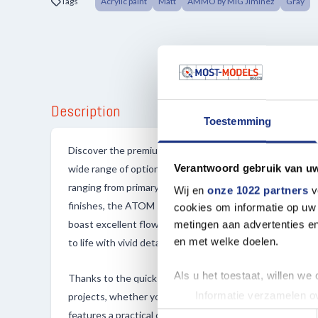
Tags
Acrylic paint
Matt
AMMO by MIG Jiminez
Gray
Description
Toestemming
Discover the premium ATOM colors by AMMO MIG, meticu
Verantwoord gebruik van u
wide range of options for your projects. With a collection
ranging from primary, light, and vibrant shades to washab
Wij en
onze 1022 partners
v
finishes, the ATOM series delivers unmatched quality an
cookies om informatie op uw 
boast excellent flow properties and impressive color int
metingen aan advertenties en
en met welke doelen.
to life with vivid details.
Als u het toestaat, willen we
Thanks to the quick and robust drying of the paint, you c
Informatie verzamelen ov
projects, whether you're using a brush or an airbrush. T
Uw apparaat identificere
features a practical one-handed cap, allowing for quick 
Toestemmingsselectie