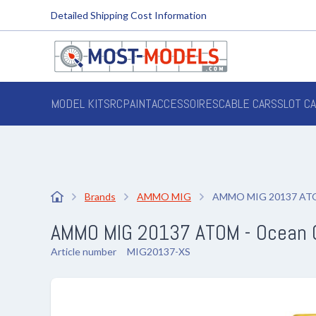
Detailed Shipping Cost Information
MODEL KITS
RC
PAINT
ACCESSOIRES
CABLE CARS
SLOT C
Brands
AMMO MIG
AMMO MIG 20137 ATOM 
AMMO MIG 20137 ATOM - Ocean Gre
Article number
MIG20137-XS