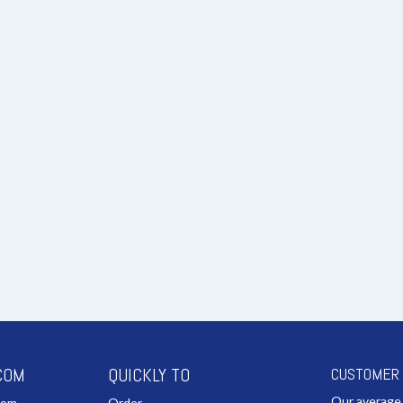
COM
QUICKLY TO
CUSTOMER
Our average
com
Order