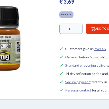
€ 3,69
ON STOCK
ADD TO 
Customers give us
over a 9
.
Ordered before 5 p.m
., ship
Standard or evening delivery
14 day reflection period and
Secure payment
; directly, i
Personal contact
for all you