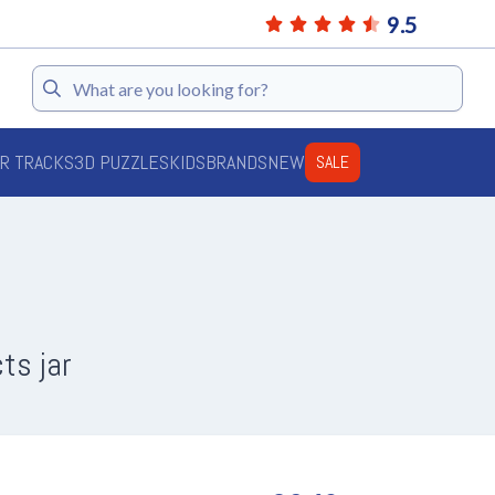
9.5
Search
AR TRACKS
3D PUZZLES
KIDS
BRANDS
NEW
SALE
ts jar