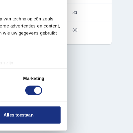
33
p van technologieën zoals
erde advertenties en content,
30
en wie uw gegevens gebruikt
an zijn
rinting)
t
detailgedeelte
in. U kunt uw
Marketing
 media te bieden en om ons
ze partners voor social
nformatie die u aan ze heeft
Alles toestaan