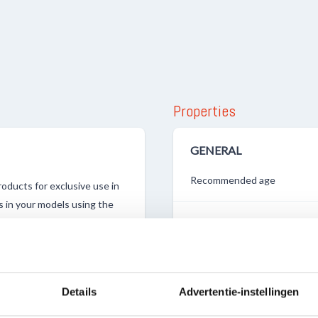
Properties
GENERAL
Recommended age
oducts for exclusive use in
s in your models using the
Contents
cade.
Packaging box length in mm
Details
Advertentie-instellingen
Packaging box width in mm