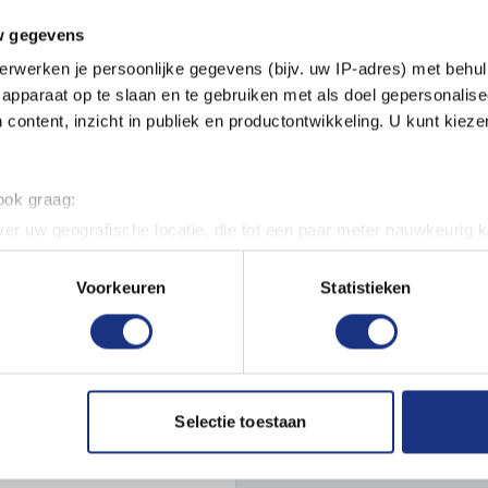
w gegevens
Packaging box height in mm
erwerken je persoonlijke gegevens (bijv. uw IP-adres) met behul
apparaat op te slaan en te gebruiken met als doel gepersonalise
Packed weight in grams
 content, inzicht in publiek en productontwikkeling. U kunt kiez
 ook graag:
er uw geografische locatie, die tot een paar meter nauwkeurig k
n door het actief te scannen op specifieke eigenschappen (fingerp
onlijke gegevens worden verwerkt en stel uw voorkeuren in he
Voorkeuren
Statistieken
jzigen of intrekken in de Cookieverklaring.
ent en advertenties te personaliseren, om functies voor social
. Ook delen we informatie over uw gebruik van onze site met on
e. Deze partners kunnen deze gegevens combineren met andere i
Selectie toestaan
erzameld op basis van uw gebruik van hun services.