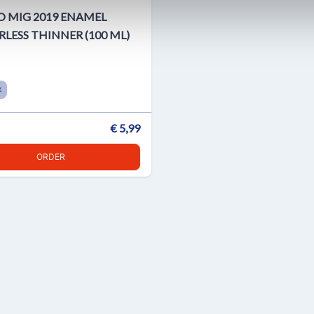
 MIG 2019 ENAMEL
LESS THINNER (100 ML)
K
€ 5,99
ORDER