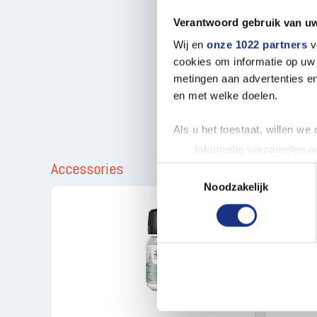
Verantwoord gebruik van u
Wij en
onze 1022 partners
v
cookies om informatie op uw 
metingen aan advertenties en
en met welke doelen.
Als u het toestaat, willen we
Informatie verzamelen ov
Accessories
Uw apparaat identificere
Toestemmingsselectie
Lees meer over hoe uw perso
Noodzakelijk
toestemming op elk moment wi
We gebruiken cookies om cont
websiteverkeer te analyseren
media, adverteren en analys
verstrekt of die ze hebben v