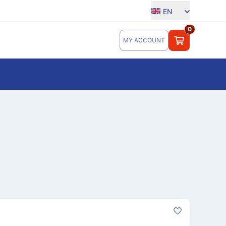
EN
0
MY ACCOUNT