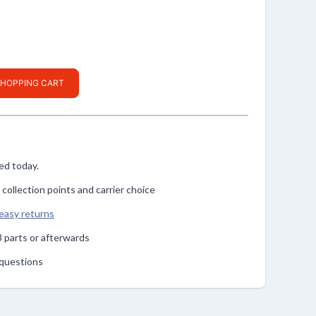
SHOPPING CART
ped today.
, collection points and carrier choice
easy returns
n 3 parts or afterwards
r questions