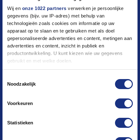
Wij en
onze 1022 partners
verwerken je persoonlijke
gegevens (bijv. uw IP-adres) met behulp van
technologieën zoals cookies om informatie op uw
apparaat op te slaan en te gebruiken met als doel
gepersonaliseerde advertenties en content, metingen aan
MOST-MODELS.COM
advertenties en content, inzicht in publiek en
info@most-models.com
productontwikkeling. U kunt kiezen wie uw gegevens
Contact
gebruikt en met welke doelen.
FOLLOW US
Als u het toestaat, willen we ook graag:
Toestemmingsselectie
Noodzakelijk
Informatie verzamelen over uw geografische locatie,
die tot een paar meter nauwkeurig kan zijn
Uw apparaat identificeren door het actief te scannen
Voorkeuren
op specifieke eigenschappen (fingerprinting)
QUICKLY TO
Lees meer over hoe uw persoonlijke gegevens worden
Statistieken
verwerkt en stel uw voorkeuren in het
detailgedeelte
in.
Order
U kunt uw toestemming op elk moment wijzigen of
Payment
intrekken in de Cookieverklaring.