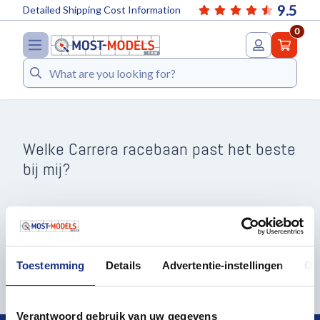
9.5
Detailed Shipping Cost Information
0
Search
Welke Carrera racebaan past het beste
bij mij?
Welke Carrera racebaan
past het beste bij mij?
Toestemming
Details
Advertentie-instellingen
Ov
Verantwoord gebruik van uw gegevens