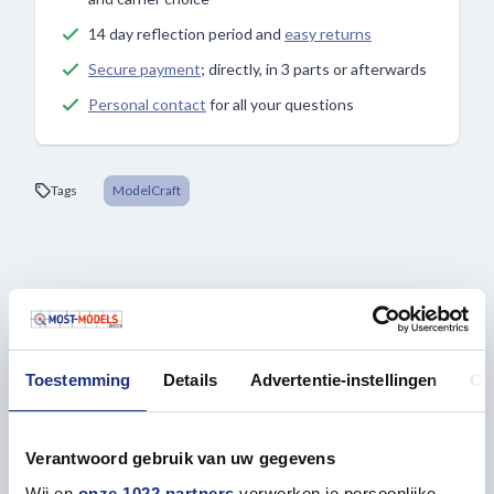
14 day reflection period and
easy returns
Secure payment
; directly, in 3 parts or afterwards
Personal contact
for all your questions
Tags
ModelCraft
Description
Toestemming
Details
Advertentie-instellingen
Ov
6 x 140mm rasp file profiles used for rapid material
removal, without clogging. Ideal for use on wood or
Verantwoord gebruik van uw gegevens
wax.
Wij en
onze 1022 partners
verwerken je persoonlijke