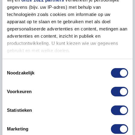
gegevens (bijv. uw IP-adres) met behulp van
technologieën zoals cookies om informatie op uw
apparaat op te slaan en te gebruiken met als doel
Properties
gepersonaliseerde advertenties en content, metingen aan
advertenties en content, inzicht in publiek en
GENERAL
productontwikkeling. U kunt kiezen wie uw gegevens
gebruikt en met welke doelen.
Number of Parts
6
Als u het toestaat, willen we ook graag:
Toestemmingsselectie
Noodzakelijk
Informatie verzamelen over uw geografische locatie,
die tot een paar meter nauwkeurig kan zijn
Uw apparaat identificeren door het actief te scannen
Related products
Voorkeuren
op specifieke eigenschappen (fingerprinting)
Lees meer over hoe uw persoonlijke gegevens worden
Statistieken
verwerkt en stel uw voorkeuren in het
detailgedeelte
in.
U kunt uw toestemming op elk moment wijzigen of
intrekken in de Cookieverklaring.
Marketing