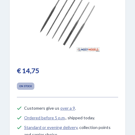
€ 14,75
ON STOCK
Customers give us
over a 9
.
Ordered before 5 p.m
., shipped today.
Standard or evening delivery
, collection points
and carrier choice