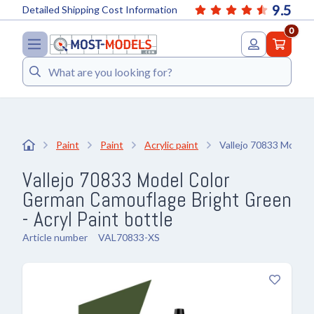
9.5
Detailed Shipping Cost Information
0
Search
Paint
Paint
Acrylic paint
Vallejo 70833 Model 
Vallejo 70833 Model Color
German Camouflage Bright Green
- Acryl Paint bottle
Article number
VAL70833-XS