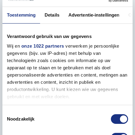
Properties
Toestemming
Details
Advertentie-instellingen
Ov
GENERAL
Verantwoord gebruik van uw gegevens
Contents
17 ml
Wij en
onze 1022 partners
verwerken je persoonlijke
gegevens (bijv. uw IP-adres) met behulp van
Packaging box length in mm
80
technologieën zoals cookies om informatie op uw
apparaat op te slaan en te gebruiken met als doel
gepersonaliseerde advertenties en content, metingen aan
Packaging box width in mm
20
advertenties en content, inzicht in publiek en
productontwikkeling. U kunt kiezen wie uw gegevens
Packaging box height in mm
20
gebruikt en met welke doelen.
Als u het toestaat, willen we ook graag:
Packed weight in grams
34
Toestemmingsselectie
Noodzakelijk
Informatie verzamelen over uw geografische locatie,
die tot een paar meter nauwkeurig kan zijn
Uw apparaat identificeren door het actief te scannen