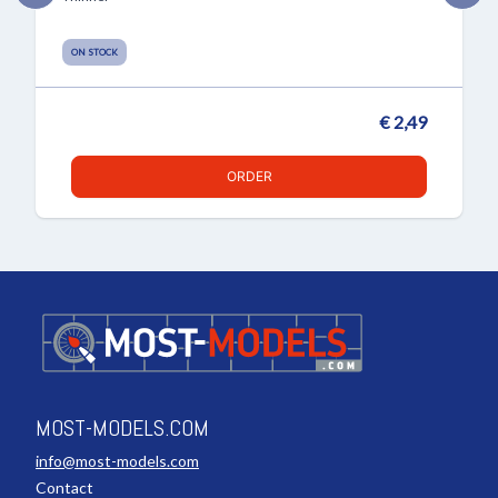
ON STOCK
€ 2,49
ORDER
MOST-MODELS.COM
info@most-models.com
Contact