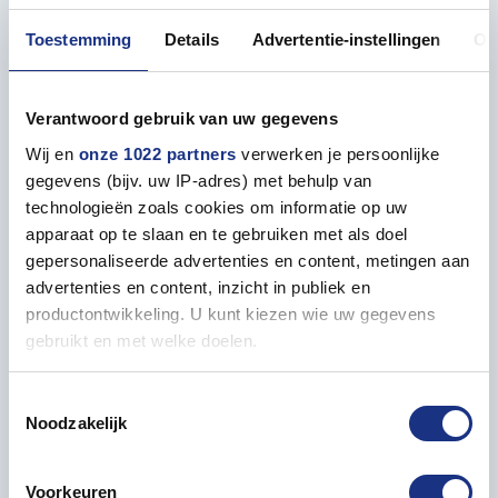
Toestemming
Details
Advertentie-instellingen
Ov
Properties
GENERAL
Verantwoord gebruik van uw gegevens
Contents
17 ml
Wij en
onze 1022 partners
verwerken je persoonlijke
gegevens (bijv. uw IP-adres) met behulp van
technologieën zoals cookies om informatie op uw
Packaging box length in mm
80
apparaat op te slaan en te gebruiken met als doel
gepersonaliseerde advertenties en content, metingen aan
Packaging box width in mm
20
advertenties en content, inzicht in publiek en
productontwikkeling. U kunt kiezen wie uw gegevens
gebruikt en met welke doelen.
Packaging box height in mm
20
Als u het toestaat, willen we ook graag:
Toestemmingsselectie
Packed weight in grams
28
Noodzakelijk
Informatie verzamelen over uw geografische locatie,
die tot een paar meter nauwkeurig kan zijn
Uw apparaat identificeren door het actief te scannen
Voorkeuren