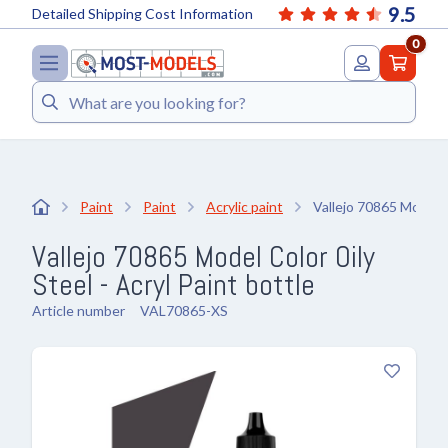
9.5
Detailed Shipping Cost Information
0
Search
Paint
Paint
Acrylic paint
Vallejo 70865 Model Co
Vallejo 70865 Model Color Oily
Steel - Acryl Paint bottle
Article number
VAL70865-XS