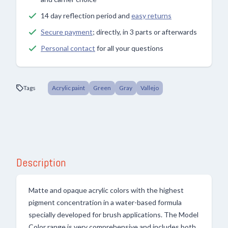
14 day reflection period and
easy returns
Secure payment
; directly, in 3 parts or afterwards
Personal contact
for all your questions
Tags
Acrylic paint
Green
Gray
Vallejo
Description
Matte and opaque acrylic colors with the highest
pigment concentration in a water-based formula
specially developed for brush applications. The Model
Color range is very comprehensive and includes both