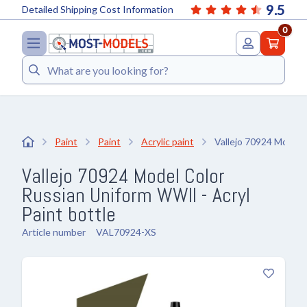
9.5
Detailed Shipping Cost Information
0
Search
Paint
Paint
Acrylic paint
Vallejo 70924 Model 
Vallejo 70924 Model Color
Russian Uniform WWII - Acryl
Paint bottle
Article number
VAL70924-XS