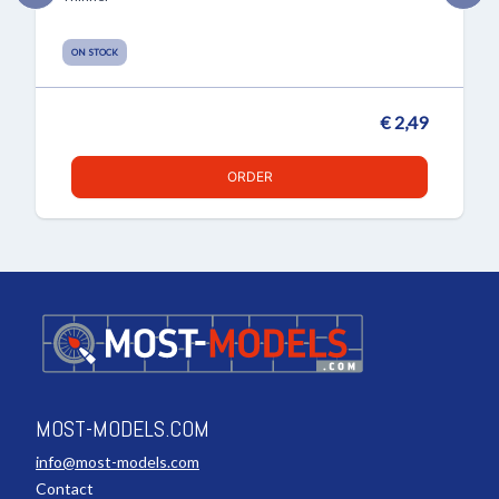
ON STOCK
€ 2,49
ORDER
MOST-MODELS.COM
info@most-models.com
Contact