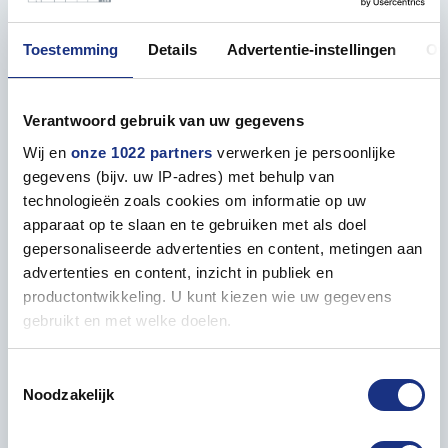
Toestemming
Details
Advertentie-instellingen
Ov
Properties
Verantwoord gebruik van uw gegevens
GENERAL
Wij en
onze 1022 partners
verwerken je persoonlijke
Contents
17 ml
gegevens (bijv. uw IP-adres) met behulp van
technologieën zoals cookies om informatie op uw
Packaging box length in mm
80
apparaat op te slaan en te gebruiken met als doel
gepersonaliseerde advertenties en content, metingen aan
advertenties en content, inzicht in publiek en
Packaging box width in mm
20
productontwikkeling. U kunt kiezen wie uw gegevens
gebruikt en met welke doelen.
Packaging box height in mm
20
Als u het toestaat, willen we ook graag:
Toestemmingsselectie
Packed weight in grams
32
Noodzakelijk
Informatie verzamelen over uw geografische locatie,
die tot een paar meter nauwkeurig kan zijn
Uw apparaat identificeren door het actief te scannen