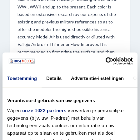
WWI, WWII and up to the present. Each color is
based on extensive research by our experts of the
existing and previous military references so as to
offer the modeler the highest possible historical
accuracy. Model Air is used directly or diluted with
Vallejo Airbrush Thinner or Flow Improver. It is
recommended to first prime the surface, and then
apply Model Air in several layers. The colors dry very
rapidly and form a homogenous paint film of
extraordinary resistance while preserving even the
Toestemming
Details
Advertentie-instellingen
Ov
smallest detail of the model. For airbrushing these
colors, the compressor air pressure is recommended
at 15 - 20 PSI or 0.5 to 1 kg. Model Air can of course
Verantwoord gebruik van uw gegevens
also be applied with a brush. For correct airbrush
Wij en
onze 1022 partners
verwerken je persoonlijke
maintenance we recommend using the Vallejo
gegevens (bijv. uw IP-adres) met behulp van
Airbrush Cleaner.
technologieën zoals cookies om informatie op uw
apparaat op te slaan en te gebruiken met als doel
Also order all your other Vallejo products at Most-