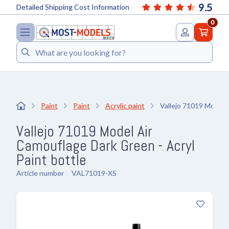
9.5
Detailed Shipping Cost Information
0
Search
Paint
Paint
Acrylic paint
Vallejo 71019 Model 
Vallejo 71019 Model Air
Camouflage Dark Green - Acryl
Paint bottle
Article number
VAL71019-XS