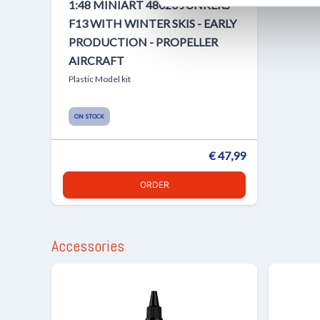
1:48 MINIART 48020 JUNKERS
F13 WITH WINTER SKIS - EARLY
PRODUCTION - PROPELLER
AIRCRAFT
Plastic Model kit
ON STOCK
€ 47,99
ORDER
Accessories