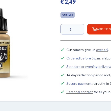
€ 2,49
ON STOCK
ADD TO 
Customers give us
over a 9
.
Ordered before 5 p.m
., ship
Standard or evening delivery
14 day reflection period and
Secure payment
; directly, i
Personal contact
for all you