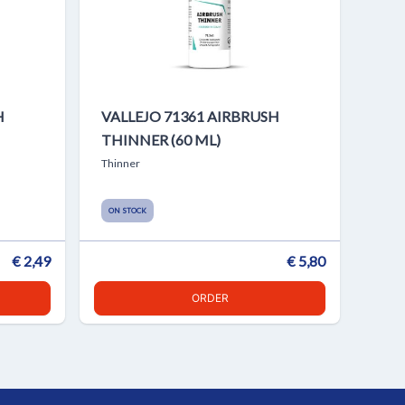
H
VALLEJO 71361 AIRBRUSH
THINNER (60 ML)
Thinner
ON STOCK
€ 2,49
€ 5,80
ORDER