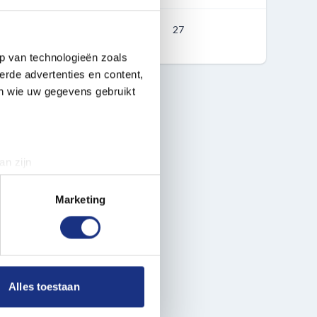
27
p van technologieën zoals
erde advertenties en content,
en wie uw gegevens gebruikt
an zijn
rinting)
t
detailgedeelte
in. U kunt uw
Marketing
 media te bieden en om ons
ze partners voor social
nformatie die u aan ze heeft
Alles toestaan