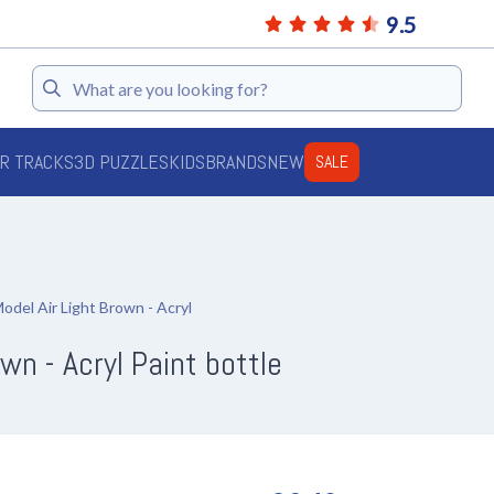
9.5
Search
AR TRACKS
3D PUZZLES
KIDS
BRANDS
NEW
SALE
odel Air Light Brown - Acryl
wn - Acryl Paint bottle