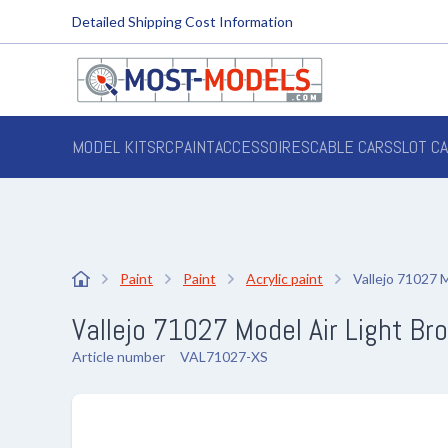
Detailed Shipping Cost Information
MODEL KITS
RC
PAINT
ACCESSOIRES
CABLE CARS
SLOT C
Paint
Paint
Acrylic paint
Vallejo 71027 M
Vallejo 71027 Model Air Light Bro
Article number
VAL71027-XS