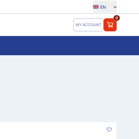
EN
0
MY ACCOUNT