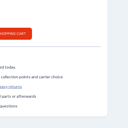
SHOPPING CART
ped today.
, collection points and carrier choice
easy returns
n 3 parts or afterwards
r questions