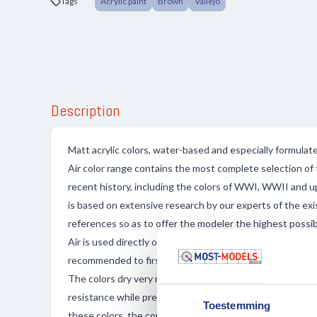
Tags
Acrylic paint
Brown
Vallejo
Description
Matt acrylic colors, water-based and especially formulat
Air color range contains the most complete selection of t
recent history, including the colors of WWI, WWII and u
is based on extensive research by our experts of the exis
references so as to offer the modeler the highest possib
Air is used directly or diluted with Vallejo Airbrush Thinn
recommended to first prime the surface, and then apply M
The colors dry very rapidly and form a homogenous paint 
resistance while preserving even the smallest detail of t
Toestemming
these colors, the compressor air pressure is recommended