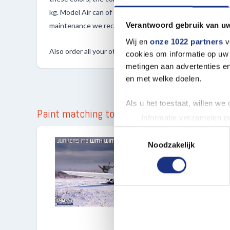
kg. Model Air can of course also be applied with a brush. 
Verantwoord gebruik van u
maintenance we recommend using the Vallejo Airbrush C
Wij en
onze 1022 partners
v
Also order all your other Vallejo products at Most-Mode
cookies om informatie op uw 
metingen aan advertenties en
en met welke doelen.
Als u het toestaat, willen we
Paint matching to
Informatie verzamelen ov
Uw apparaat identificere
Toestemmingsselectie
Lees meer over hoe uw perso
Noodzakelijk
toestemming op elk moment wi
We gebruiken cookies om cont
websiteverkeer te analyseren
media, adverteren en analys
verstrekt of die ze hebben v