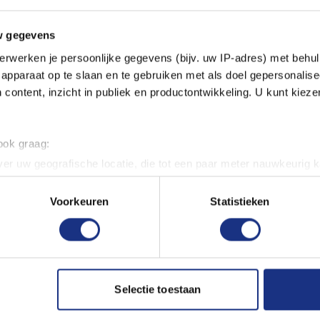
For correct airbrush
Packed weight in grams
w gegevens
leaner.
erwerken je persoonlijke gegevens (bijv. uw IP-adres) met behul
ls.com!
apparaat op te slaan en te gebruiken met als doel gepersonalise
 content, inzicht in publiek en productontwikkeling. U kunt kiez
 ook graag:
er uw geografische locatie, die tot een paar meter nauwkeurig k
n door het actief te scannen op specifieke eigenschappen (fingerp
onlijke gegevens worden verwerkt en stel uw voorkeuren in he
Voorkeuren
Statistieken
jzigen of intrekken in de Cookieverklaring.
ent en advertenties te personaliseren, om functies voor social
. Ook delen we informatie over uw gebruik van onze site met on
e. Deze partners kunnen deze gegevens combineren met andere i
Selectie toestaan
erzameld op basis van uw gebruik van hun services.