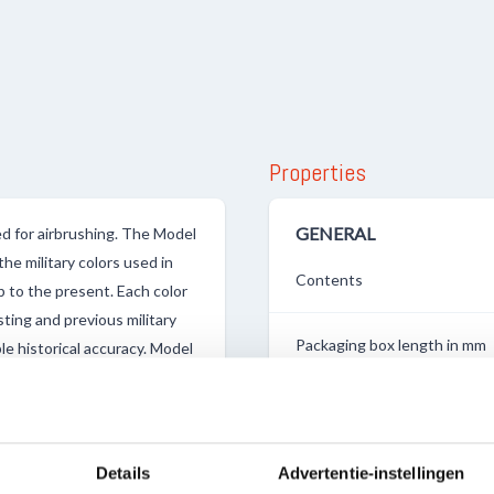
Properties
GENERAL
ed for airbrushing. The Model
he military colors used in
Contents
p to the present. Each color
ting and previous military
Packaging box length in mm
le historical accuracy. Model
er or Flow Improver. It is
odel Air in several layers.
Packaging box width in mm
film of extraordinary
he model. For airbrushing
Details
Advertentie-instellingen
Packaging box height in mm
 at 15 - 20 PSI or 0.5 to 1