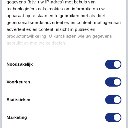
gegevens (bijv. uw IP-adres) met behulp van
stapelbaar en stofbestendig.
technologieën zoals cookies om informatie op uw
apparaat op te slaan en te gebruiken met als doel
Bijvoorbeeld bruikbaar voor 1/87 auto - 1/144 militair.
gepersonaliseerde advertenties en content, metingen aan
advertenties en content, inzicht in publiek en
Afmetingen zijn de binnenmaten!
productontwikkeling. U kunt kiezen wie uw gegevens
gebruikt en met welke doelen.
Als u het toestaat, willen we ook graag:
Toestemmingsselectie
Noodzakelijk
Informatie verzamelen over uw geografische locatie,
die tot een paar meter nauwkeurig kan zijn
Gerelateerde producten
Uw apparaat identificeren door het actief te scannen
Voorkeuren
op specifieke eigenschappen (fingerprinting)
Lees meer over hoe uw persoonlijke gegevens worden
Statistieken
verwerkt en stel uw voorkeuren in het
detailgedeelte
in.
U kunt uw toestemming op elk moment wijzigen of
intrekken in de Cookieverklaring.
Marketing
We gebruiken cookies om content en advertenties te