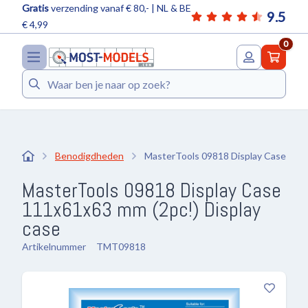
Gratis
verzending vanaf € 80,- | NL & BE
9.5
€ 4,99
0
Zoeken
Benodigdheden
MasterTools 09818 Display Case 111
MasterTools 09818 Display Case
111x61x63 mm (2pc!) Display
case
Artikelnummer
TMT09818