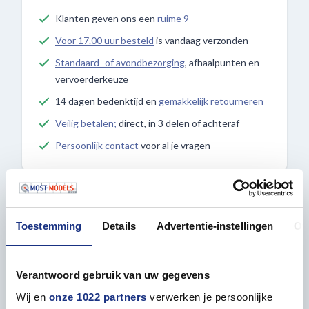
Klanten geven ons een
ruime 9
Voor 17.00 uur besteld
is vandaag verzonden
Standaard- of avondbezorging
, afhaalpunten en
vervoerderkeuze
14 dagen bedenktijd en
gemakkelijk retourneren
Veilig betalen;
direct, in 3 delen of achteraf
Persoonlijk contact
voor al je vragen
Tags
MasterTools
Toestemming
Details
Advertentie-instellingen
Ov
Omschrijving
Verantwoord gebruik van uw gegevens
Wij en
onze 1022 partners
verwerken je persoonlijke
Vitrine met deksel van glashelder polystyreen,