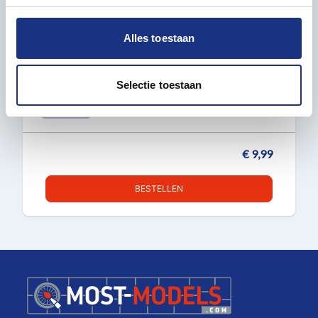
personaliseren, om functies voor social media te bieden
en om ons websiteverkeer te analyseren. Ook delen we
Alles toestaan
MASTERTOOLS 09816 DISPLAY CASE
informatie over uw gebruik van onze site met onze
170X75X67 MM
partners voor social media, adverteren en analyse. Deze
Display case
partners kunnen deze gegevens combineren met andere
Selectie toestaan
informatie die u aan ze heeft verstrekt of die ze hebben
OP VOORRAAD
verzameld op basis van uw gebruik van hun services.
€ 9,99
BESTELLEN