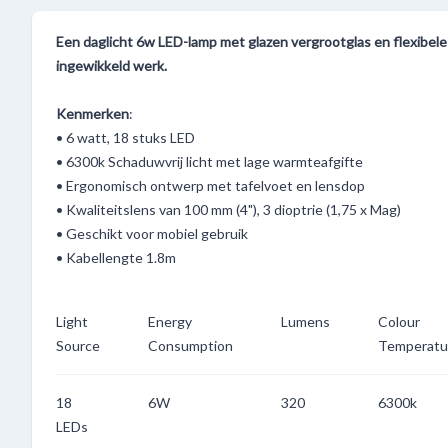
Een daglicht 6w LED-lamp met glazen vergrootglas en flexibele h
ingewikkeld werk.
Kenmerken
:
• 6 watt, 18 stuks LED
• 6300k Schaduwvrij licht met lage warmteafgifte
• Ergonomisch ontwerp met tafelvoet en lensdop
• Kwaliteitslens van 100 mm (4"), 3 dioptrie (1,75 x Mag)
• Geschikt voor mobiel gebruik
• Kabellengte 1.8m
Light
Energy
Lumens
Colour
Source
Consumption
Temperatu
18
6W
320
6300k
LEDs