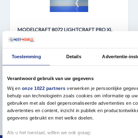
MODELCRAFT 8072 LIGHTCRAFT PRO XL
MAGNIFIER LED LAMP WITH DIMMER
Hobby verlichting
Toestemming
Details
Advertentie-inst
OP VOORRAAD
Verantwoord gebruik van uw gegevens
Wij en
onze 1022 partners
verwerken je persoonlijke gegeve
€ 199,00
behulp van technologieën zoals cookies om informatie op uw 
gebruiken met als doel gepersonaliseerde advertenties en c
BESTELLEN
advertenties en content, inzicht in publiek en productontwikk
gegevens gebruikt en met welke doelen.
Als u het toestaat, willen we ook graag: