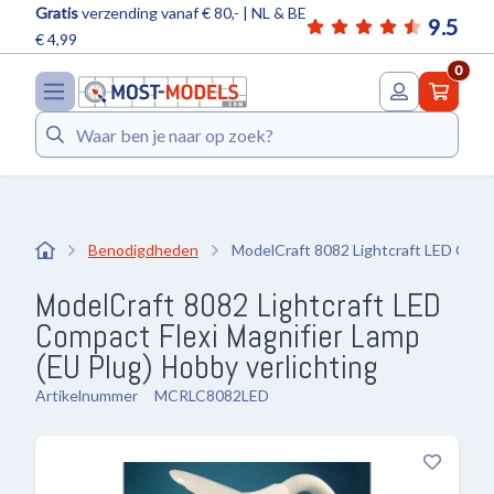
Gratis
verzending vanaf € 80,- | NL & BE
9.5
€ 4,99
0
Zoeken
Benodigdheden
ModelCraft 8082 Lightcraft LED Compa
ModelCraft 8082 Lightcraft LED
Compact Flexi Magnifier Lamp
(EU Plug) Hobby verlichting
Artikelnummer
MCRLC8082LED