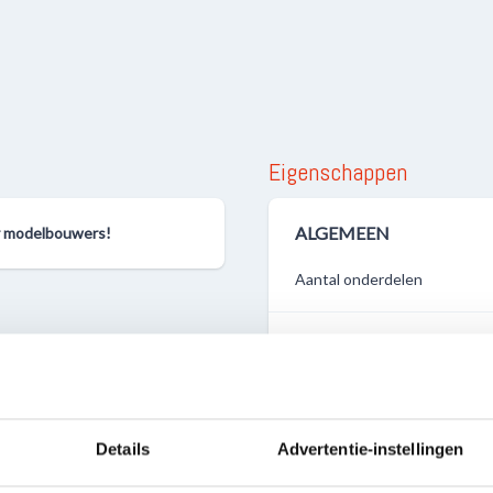
Eigenschappen
ALGEMEEN
or modelbouwers!
Aantal onderdelen
Verpakkingsdoos lengte in 
Verpakkingsdoos breedte i
Details
Advertentie-instellingen
Verpakkingsdoos hoogte in