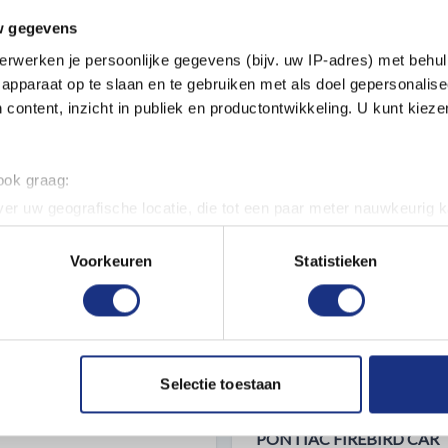
w gegevens
Verpakt gewicht in gram
erwerken je persoonlijke gegevens (bijv. uw IP-adres) met behul
apparaat op te slaan en te gebruiken met als doel gepersonalise
 content, inzicht in publiek en productontwikkeling. U kunt kiez
 ook graag:
er uw geografische locatie, die tot een paar meter nauwkeurig k
n door het actief te scannen op specifieke eigenschappen (fingerp
onlijke gegevens worden verwerkt en stel uw voorkeuren in he
Voorkeuren
Statistieken
jzigen of intrekken in de Cookieverklaring.
ent en advertenties te personaliseren, om functies voor social
. Ook delen we informatie over uw gebruik van onze site met on
e. Deze partners kunnen deze gegevens combineren met andere i
Selectie toestaan
erzameld op basis van uw gebruik van hun services.
REVELL 03289 HUMBER
1:24 REVELL 07672 1970
PONTIAC FIREBIRD CAR