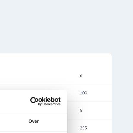
6
mm
100
n mm
5
Over
 mm
255