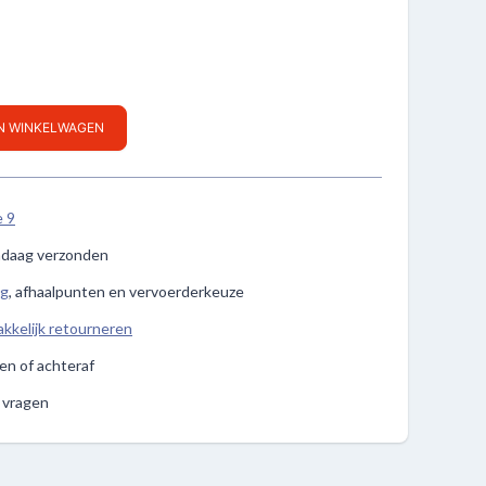
IN WINKELWAGEN
e 9
ndaag verzonden
ng
, afhaalpunten en vervoerderkeuze
kkelijk retourneren
len of achteraf
e vragen