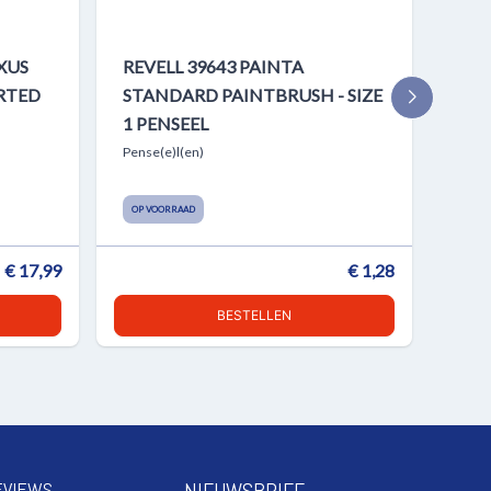
XUS
REVELL 39643 PAINTA
REV
RTED
STANDARD PAINTBRUSH - SIZE
STA
1 PENSEEL
2 P
Pense(e)l(en)
Pense
OP VOORRAAD
OP V
€ 17,99
€ 1,28
BESTELLEN
EVIEWS
NIEUWSBRIEF