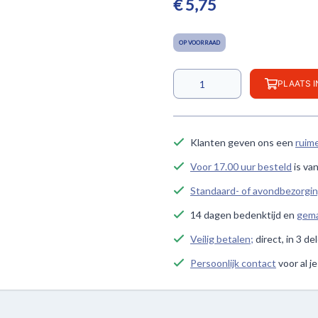
€ 5,75
OP VOORRAAD
PLAATS 
Klanten geven ons een
ruim
Voor 17.00 uur besteld
is va
Standaard- of avondbezorgi
14 dagen bedenktijd en
gema
Veilig betalen;
direct, in 3 de
Persoonlijk contact
voor al j