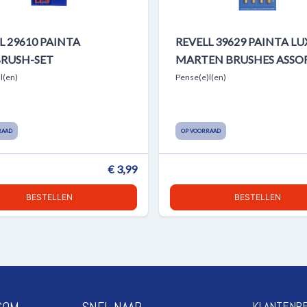
L 29610 PAINTA
REVELL 39629 PAINTA LU
BRUSH-SET
MARTEN BRUSHES ASSO
l(en)
Pense(e)l(en)
RAAD
OP VOORRAAD
€ 3,99
BESTELLEN
BESTELLEN
COM
SNEL NAAR
KLANTENR