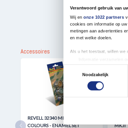
Verantwoord gebruik van u
Wij en
onze 1022 partners
v
cookies om informatie op uw 
metingen aan advertenties en
en met welke doelen.
Accessoires
Als u het toestaat, willen we
Informatie verzamelen ov
Uw apparaat identificere
Toestemmingsselectie
Lees meer over hoe uw perso
Noodzakelijk
toestemming op elk moment wi
We gebruiken cookies om cont
websiteverkeer te analyseren
media, adverteren en analys
verstrekt of die ze hebben v
REVELL 32340 MILITARY
1:76 
COLOURS - ENAMEL SET
MK.II