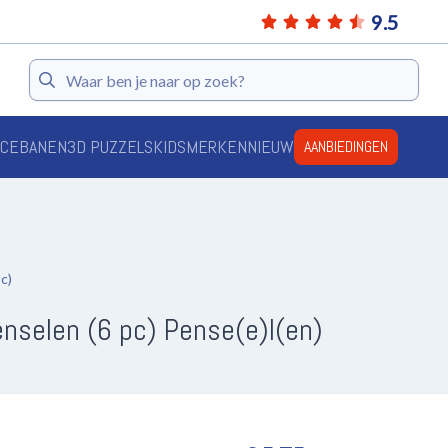
9.5
Zoeken
ACEBANEN
3D PUZZELS
KIDS
MERKEN
NIEUW
AANBIEDINGEN
c)
nselen (6 pc) Pense(e)l(en)