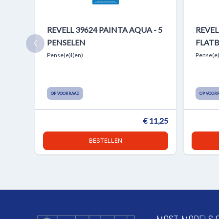
REVELL 39624 PAINTA AQUA - 5
REVEL
PENSELEN
FLAT
Pense(e)l(en)
Pense(e)
OP VOORRAAD
OP VOOR
€ 11,25
BESTELLEN
MOST-MODELS.