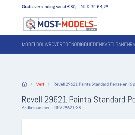
Gratis
verzending vanaf € 80,- | NL & BE € 4,99
MODELBOUW
RC
VERF
BENODIGDHEDEN
KABELBANEN
R
Verf
Revell 29621 Painta Standard Penselen (6 p
Revell 29621 Painta Standard Pe
Artikelnummer
REV29621-XS