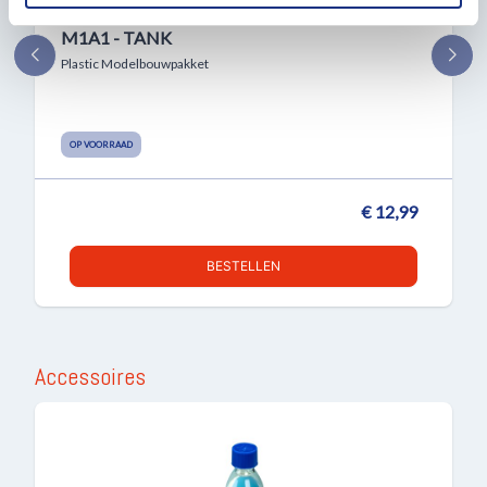
informatie die u aan ze heeft verstrekt of die ze hebben
1:72 ACADEMY 13430 M1 ABRAMS USMC
verzameld op basis van uw gebruik van hun services.
M1A1 - TANK
Plastic Modelbouwpakket
OP VOORRAAD
€ 12,99
BESTELLEN
Accessoires