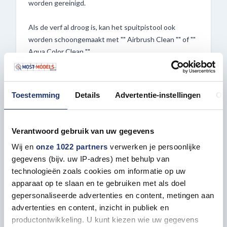
worden gereinigd.
Als de verf al droog is, kan het spuitpistool ook
worden schoongemaakt met "" Airbrush Clean "" of ""
Aqua Color Clean "".
Voor gebruik met een borstel:
Toestemming
Details
Advertentie-instellingen
Ov
• De verven kunnen door hun uniforme dekking met
een verfkwast worden aangebracht
• Met een verfkwast kun je een oppervlak krijgen dat
Verantwoord gebruik van uw gegevens
bijna net zo glad is als met een airbrush
Wij en
onze 1022 partners
verwerken je persoonlijke
• Het eindresultaat is absoluut vergelijkbaar met ""
gegevens (bijv. uw IP-adres) met behulp van
Email Color "" emailverf
technologieën zoals cookies om informatie op uw
• Uitzonderlijk goede resultaten met een verfkwast
apparaat op te slaan en te gebruiken met als doel
gepersonaliseerde advertenties en content, metingen aan
advertenties en content, inzicht in publiek en
productontwikkeling. U kunt kiezen wie uw gegevens