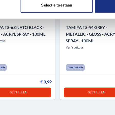
e. Deze partners kunnen deze gegevens combineren met andere i
Selectie toestaan
erzameld op basis van uw gebruik van hun services.
A TS-63 NATO BLACK -
TAMIYA TS-94 GREY -
- ACRYL SPRAY - 100ML
METALLIC - GLOSS - ACRY
SPRAY - 100ML
itbus
Verf spuitbus
RAAD
OP VOORRAAD
€ 8,99
BESTELLEN
BESTELLEN