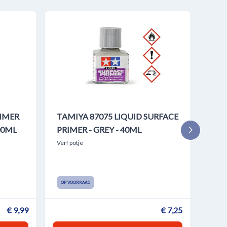
RIMER
TAMIYA 87075 LIQUID SURFACE
TAM
00ML
PRIMER - GREY - 40ML
PRI
SPR
Verf potje
Verf 
OP VOORRAAD
OP V
€ 9,99
€ 7,25