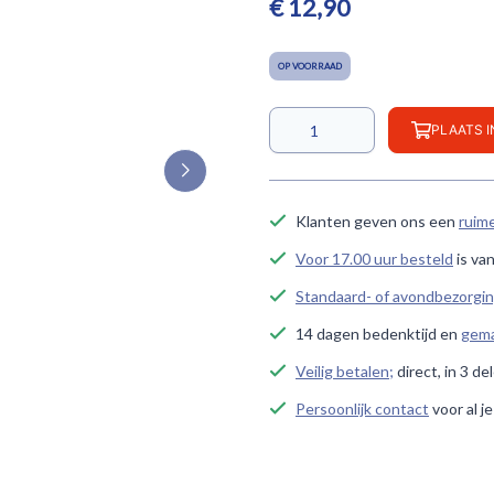
€ 12,90
OP VOORRAAD
PLAATS 
Klanten geven ons een
ruim
Voor 17.00 uur besteld
is va
Standaard- of avondbezorgi
14 dagen bedenktijd en
gema
Veilig betalen;
direct, in 3 de
Persoonlijk contact
voor al j