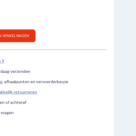
IN WINKELWAGEN
e 9
ndaag verzonden
ng
, afhaalpunten en vervoerderkeuze
kkelijk retourneren
len of achteraf
e vragen