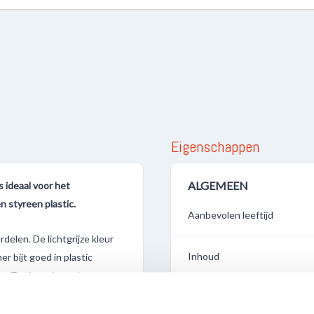
Eigenschappen
ALGEMEEN
s ideaal voor het
 styreen plastic.
Aanbevolen leeftijd
elen. De lichtgrijze kleur
Inhoud
r bijt goed in plastic
en. Tamiya primers kunnen
ht. Elk kan 180ml bevatten.