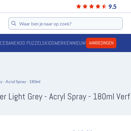
9.5
Zoeken
ACEBANEN
3D PUZZELS
KIDS
MERKEN
NIEUW
AANBIEDINGEN
 - Acryl Spray - 180ml
r Light Grey - Acryl Spray - 180ml Verf