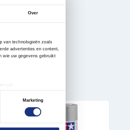
Over
p van technologieën zoals
erde advertenties en content,
en wie uw gegevens gebruikt
an zijn
rinting)
t
detailgedeelte
in. U kunt uw
Marketing
 media te bieden en om ons
ze partners voor social