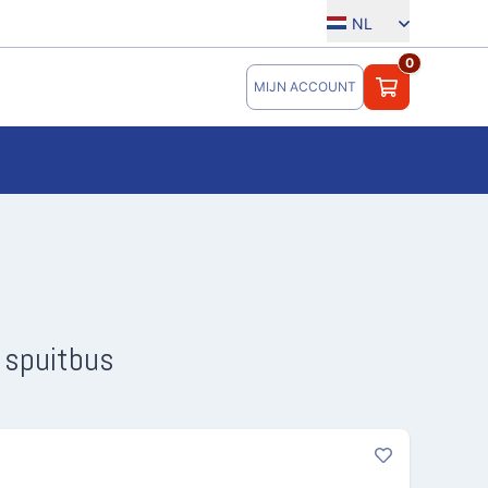
NL
0
MIJN ACCOUNT
 spuitbus