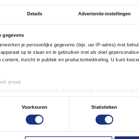
Details
Advertentie-instellingen
an verf, en spuit in een goed
 objecten die brand kunnen
ekers. Goed schudden voor
w gegevens
ng en waarschuwingen op de
erwerken je persoonlijke gegevens (bijv. uw IP-adres) met behul
apparaat op te slaan en te gebruiken met als doel gepersonalise
 content, inzicht in publiek en productontwikkeling. U kunt kiez
 ook graag:
er uw geografische locatie, die tot een paar meter nauwkeurig k
n door het actief te scannen op specifieke eigenschappen (fingerp
onlijke gegevens worden verwerkt en stel uw voorkeuren in he
Voorkeuren
Statistieken
jzigen of intrekken in de Cookieverklaring.
ent en advertenties te personaliseren, om functies voor social
. Ook delen we informatie over uw gebruik van onze site met on