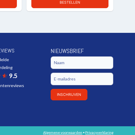
BESTELLEN
EVIEWS
NIEUWSBRIEF
delde
rdeling
9.5
lantenreviews
INSCHRIJVEN
Algemene voorwaarden
•
Privacyverklaring