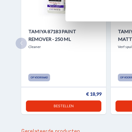
media, adverteren en analys
verstrekt of die ze hebben v
TAMIYA 87183 PAINT
TAMIY
REMOVER - 250 ML
MATT 
Cleaner
Verf spu
OP VOORRAAD
OP VOOR
€ 18,99
BESTELLEN
Gerelateerde producten