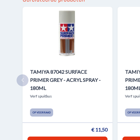
TAMIYA 87042 SURFACE
TAMIY
PRIMER GREY - ACRYL SPRAY -
PRIME
180ML
180M
Verf spuitbus
Verf spu
OP VOORRAAD
OP VOOR
€ 11,50