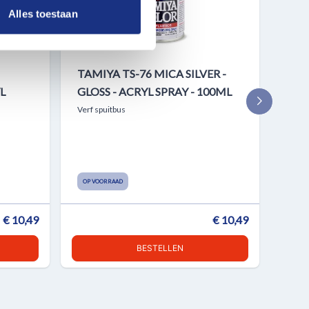
nformatie die u aan ze heeft
Alles toestaan
TAMIYA TS-76 MICA SILVER -
TAM
L
GLOSS - ACRYL SPRAY - 100ML
INT
NAV
Verf spuitbus
100
Verf 
OP VOORRAAD
OP V
€ 10,49
€ 10,49
BESTELLEN