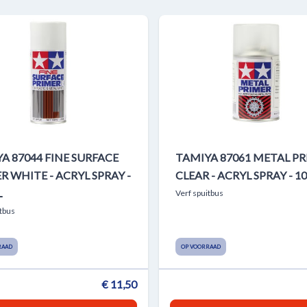
A 87044 FINE SURFACE
TAMIYA 87061 METAL P
R WHITE - ACRYL SPRAY -
CLEAR - ACRYL SPRAY - 1
L
Verf spuitbus
itbus
RAAD
OP VOORRAAD
€ 11,50