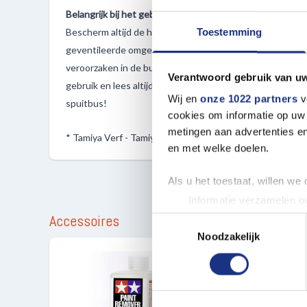
Belangrijk bij het gebruik van verf spuitbussen:
Bescherm altijd de huid, longen en ogen bij het spuiten v
Toestemming
geventileerde omgeving. Let er ook goed op dat er geen
veroorzaken in de buurt zijn, zoals sigaretten en aanst
Verantwoord gebruik van u
gebruik en lees altijd voor gebruik de gebruiksaanwijzi
Wij en
onze 1022 partners
v
spuitbus!
cookies om informatie op uw 
metingen aan advertenties en
* Tamiya Verf - Tamiya Primer
en met welke doelen.
Als u het toestaat, willen we
Informatie verzamelen ov
Uw apparaat identificere
Accessoires
Toestemmingsselectie
Lees meer over hoe uw perso
Noodzakelijk
toestemming op elk moment wi
We gebruiken cookies om cont
websiteverkeer te analyseren