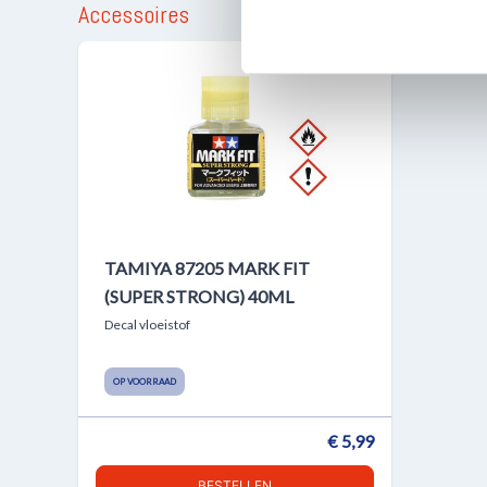
Accessoires
media, adverteren en analys
verstrekt of die ze hebben v
TAMIYA 87205 MARK FIT
(SUPER STRONG) 40ML
Decal vloeistof
OP VOORRAAD
€ 5,99
BESTELLEN