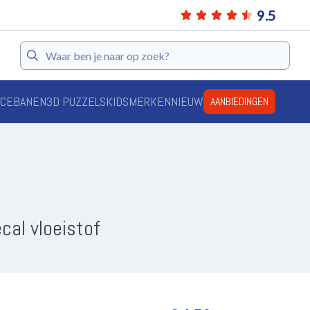
9.5
Zoeken
ACEBANEN
3D PUZZELS
KIDS
MERKEN
NIEUW
AANBIEDINGEN
al vloeistof