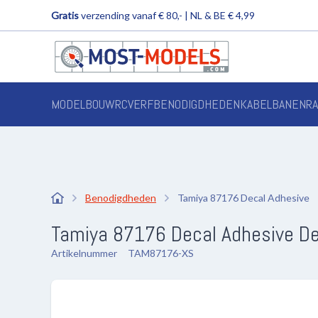
Gratis
verzending vanaf € 80,- | NL & BE € 4,99
MODELBOUW
RC
VERF
BENODIGDHEDEN
KABELBANEN
R
Benodigdheden
Tamiya 87176 Decal Adhesive
Tamiya 87176 Decal Adhesive Dec
Artikelnummer
TAM87176-XS