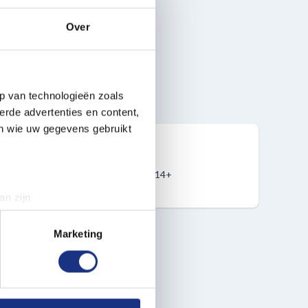
Over
p van technologieën zoals
erde advertenties en content,
en wie uw gegevens gebruikt
14+
an zijn
rinting)
t
detailgedeelte
in. U kunt uw
Marketing
 media te bieden en om ons
ze partners voor social