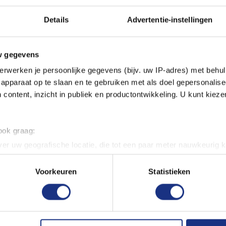
Details
Advertentie-instellingen
w gegevens
erwerken je persoonlijke gegevens (bijv. uw IP-adres) met behul
Eigenschappen
apparaat op te slaan en te gebruiken met als doel gepersonalise
 content, inzicht in publiek en productontwikkeling. U kunt kiez
ALGEMEEN
 die te lang in water
Aanbevolen leeftijd
 ook graag:
er uw geografische locatie, die tot een paar meter nauwkeurig k
 met water overtollige lijm
n door het actief te scannen op specifieke eigenschappen (fingerp
onlijke gegevens worden verwerkt en stel uw voorkeuren in he
r aanbrengen. 10 ml flesje.
Voorkeuren
Statistieken
jzigen of intrekken in de Cookieverklaring.
ent en advertenties te personaliseren, om functies voor social
. Ook delen we informatie over uw gebruik van onze site met on