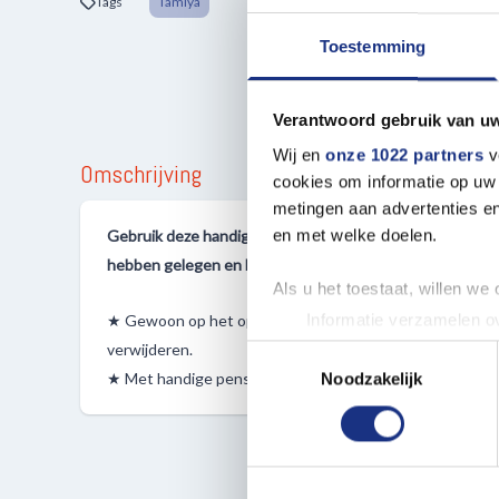
Tags
Tamiya
Toestemming
Verantwoord gebruik van u
Wij en
onze 1022 partners
v
Omschrijving
cookies om informatie op uw 
metingen aan advertenties en
en met welke doelen.
Gebruik deze handige oplossing om decals aan te brengen
hebben gelegen en hun hechting hebben verloren.
Als u het toestaat, willen we
Informatie verzamelen ov
★ Gewoon op het oppervlak van het model aanbrengen en
Uw apparaat identificere
verwijderen.
Toestemmingsselectie
Lees meer over hoe uw perso
★ Met handige penseel aan de achterkant van de dop voo
Noodzakelijk
toestemming op elk moment wi
We gebruiken cookies om cont
websiteverkeer te analyseren