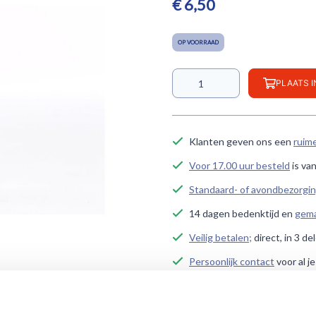
€ 6,50
OP VOORRAAD
PLAATS 
Klanten geven ons een
ruim
Voor 17.00 uur besteld
is va
Standaard- of avondbezorgi
14 dagen bedenktijd en
gema
Veilig betalen;
direct, in 3 de
Persoonlijk contact
voor al j