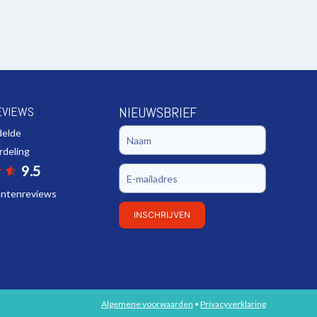
EVIEWS
NIEUWSBRIEF
delde
rdeling
9.5
lantenreviews
INSCHRIJVEN
Algemene voorwaarden
•
Privacyverklaring