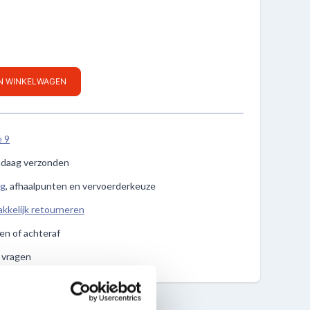
IN WINKELWAGEN
e 9
ndaag verzonden
ng
, afhaalpunten en vervoerderkeuze
kkelijk retourneren
len of achteraf
e vragen