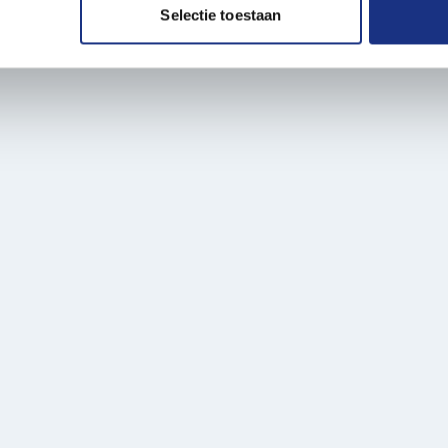
e. Deze partners kunnen deze gegevens combineren met andere i
Selectie toestaan
erzameld op basis van uw gebruik van hun services.