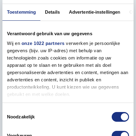
De Tamiya acryl verfkleuren met een X hebben een
Toestemming
Details
Advertentie-instellingen
Ov
glanzende afwerking en de verfkleuren met XF
hebben een matte afwerking.
Verantwoord gebruik van uw gegevens
* Tamiya verf transprarant geel glanzend
Wij en
onze 1022 partners
verwerken je persoonlijke
gegevens (bijv. uw IP-adres) met behulp van
technologieën zoals cookies om informatie op uw
apparaat op te slaan en te gebruiken met als doel
gepersonaliseerde advertenties en content, metingen aan
advertenties en content, inzicht in publiek en
Eigenschappen
productontwikkeling. U kunt kiezen wie uw gegevens
gebruikt en met welke doelen.
ALGEMEEN
Als u het toestaat, willen we ook graag:
Toestemmingsselectie
Inhoud
10 ml
Noodzakelijk
Informatie verzamelen over uw geografische locatie,
die tot een paar meter nauwkeurig kan zijn
Uw apparaat identificeren door het actief te scannen
Voorkeuren