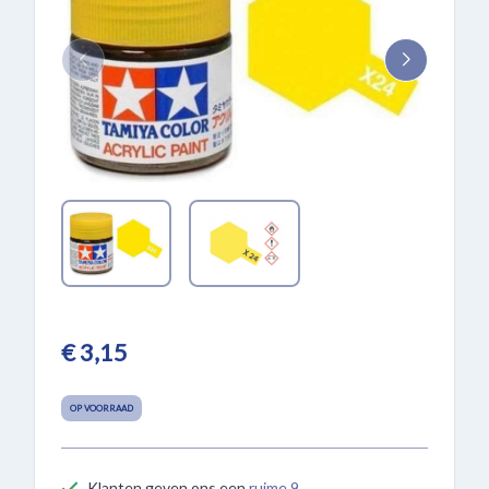
€ 3,15
OP VOORRAAD
Klanten geven ons een
ruime 9