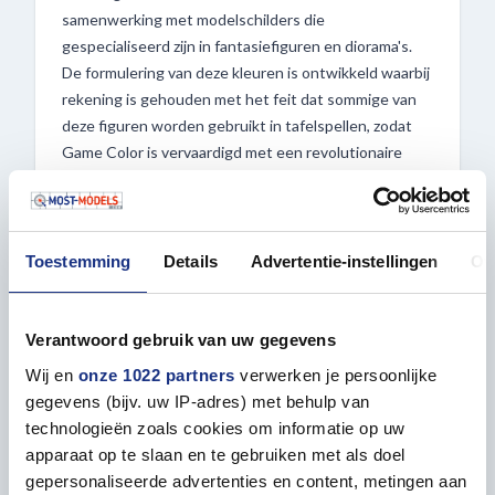
samenwerking met modelschilders die
gespecialiseerd zijn in fantasiefiguren en diorama's.
De formulering van deze kleuren is ontwikkeld waarbij
rekening is gehouden met het feit dat sommige van
deze figuren worden gebruikt in tafelspellen, zodat
Game Color is vervaardigd met een revolutionaire
nieuwe hars die buitengewone weerstand biedt
tegen de schade veroorzaakt door veelvuldig gebruik.
Het wordt aanbevolen om Game Color aan te
brengen op een eerder gegrond oppervlak. De
Toestemming
Details
Advertentie-instellingen
Ov
kleuren drogen snel en vormen een homogene en
zelfnivellerende film met behoud van zelfs het
kleinste detail van een miniatuur. Game Color
Verantwoord gebruik van uw gegevens
vertoont een buitengewone hechting op alle
Wij en
onze 1022 partners
verwerken je persoonlijke
ondergronden, zoals hars, plastic, staal en wit metaal.
gegevens (bijv. uw IP-adres) met behulp van
Schildergereedschappen worden gereinigd met
technologieën zoals cookies om informatie op uw
water.
apparaat op te slaan en te gebruiken met als doel
gepersonaliseerde advertenties en content, metingen aan