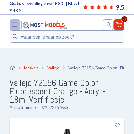
Gratis
verzending vanaf € 80,- | NL & BE
9.5
€ 4,99
0
Zoeken
Merken
Vallejo
Vallejo 72156 Game Color - Fluores
Vallejo 72156 Game Color -
Fluorescent Orange - Acryl -
18ml Verf flesje
Artikelnummer
VAL72156-XS