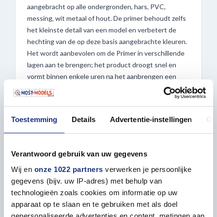
aangebracht op alle ondergronden, hars, PVC,
messing, wit metaal of hout. De primer behoudt zelfs
het kleinste detail van een model en verbetert de
hechting van de op deze basis aangebrachte kleuren.
Het wordt aanbevolen om de Primer in verschillende
lagen aan te brengen; het product droogt snel en
vormt binnen enkele uren na het aanbrengen een
homogene film van buitengewone sterkte en
weerstand. Surface Primer kan direct worden
gebruikt of verdund met Vallejo Airbrush Thinner of
Toestemming
Details
Advertentie-instellingen
Ov
Flow Improver. De aanbevolen
compressorinstellingen zijn ongeveer 15-20 PSI of 0,5
tot 1 kg. Voor het beste onderhoud van de airbrush
Verantwoord gebruik van uw gegevens
wordt aangeraden om de Vallejo Airbrush Cleaner te
Wij en
onze 1022 partners
verwerken je persoonlijke
gebruiken.
gegevens (bijv. uw IP-adres) met behulp van
technologieën zoals cookies om informatie op uw
Bestel ook al uw andere Vallejo producten bij Most-
apparaat op te slaan en te gebruiken met als doel
Models.com!
gepersonaliseerde advertenties en content, metingen aan