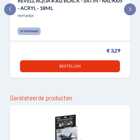
REVELL AQUA #302 BLACK - SATIN - RAL9005
- ACRYL - 18ML
Verf potje
OP VOORRAAD
€ 3,29
BESTELLEN
Gerelateerde producten