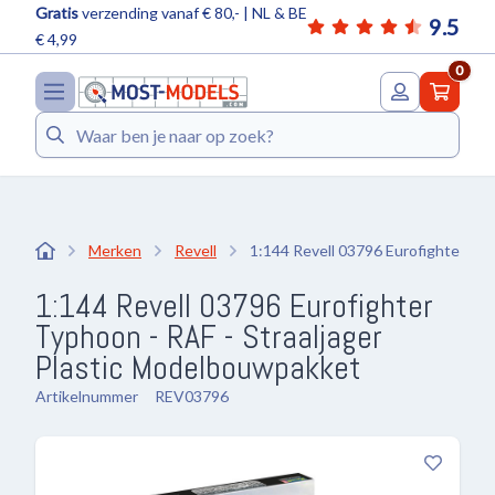
Gratis
verzending vanaf € 80,- | NL & BE
9.5
€ 4,99
0
Zoeken
Merken
Revell
1:144 Revell 03796 Eurofighter Typ
1:144 Revell 03796 Eurofighter
Typhoon - RAF - Straaljager
Plastic Modelbouwpakket
Artikelnummer
REV03796