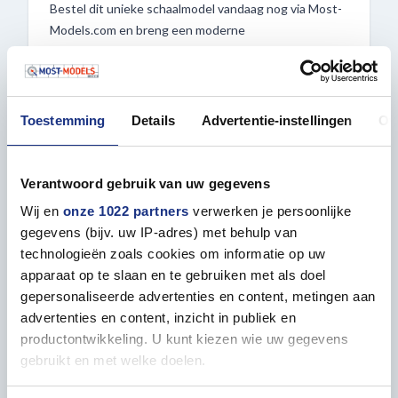
Bestel dit unieke schaalmodel vandaag nog via Most-
Models.com en breng een moderne
luchtmachtlegende tot leven in je eigen collectie.
Toestemming
Details
Advertentie-instellingen
Ov
Verantwoord gebruik van uw gegevens
Wij en
onze 1022 partners
verwerken je persoonlijke
Eigenschappen
gegevens (bijv. uw IP-adres) met behulp van
technologieën zoals cookies om informatie op uw
apparaat op te slaan en te gebruiken met als doel
ALGEMEEN
gepersonaliseerde advertenties en content, metingen aan
advertenties en content, inzicht in publiek en
Niveau (1=gemakkelijk | 5=gevorderd)
4
productontwikkeling. U kunt kiezen wie uw gegevens
gebruikt en met welke doelen.
Aanbevolen leeftijd
12+