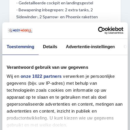
- Gedetailleerde cockpit en landingsgestel
- Bewapening inbegrepen: 2 extra tanks, 2
Sidewinder-, 2 Sparrow- en Phoenix-raketten
- Stickers voor VF-101 Grim Reapers, NAS Oceana
2004
- Meertalige, geïllustreerde montagehandleiding
inbegrepen
Toestemming
Details
Advertentie-instellingen
Ov
Bouw vandaag nog jouw eigen legende – voeg de F-
14D Super Tomcat toe aan je winkelwagen bij Most-
Verantwoord gebruik van uw gegevens
Models.com!
Wij en
onze 1022 partners
verwerken je persoonlijke
gegevens (bijv. uw IP-adres) met behulp van
technologieën zoals cookies om informatie op uw
apparaat op te slaan en te gebruiken met als doel
Eigenschappen
gepersonaliseerde advertenties en content, metingen aan
advertenties en content, inzicht in publiek en
productontwikkeling. U kunt kiezen wie uw gegevens
ALGEMEEN
gebruikt en met welke doelen.