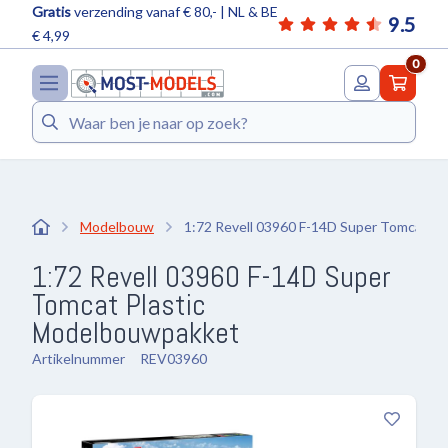
Gratis
verzending vanaf € 80,- | NL & BE
9.5
€ 4,99
0
Zoeken
Modelbouw
1:72 Revell 03960 F-14D Super Tomcat
1:72 Revell 03960 F-14D Super
Tomcat Plastic
Modelbouwpakket
Artikelnummer
REV03960