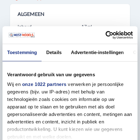
ALGEMEEN
Inhoud
17 ml
Toestemming
Details
Advertentie-instellingen
Ov
Verf passend bij
Verantwoord gebruik van uw gegevens
Wij en
onze 1022 partners
verwerken je persoonlijke
gegevens (bijv. uw IP-adres) met behulp van
technologieën zoals cookies om informatie op uw
apparaat op te slaan en te gebruiken met als doel
gepersonaliseerde advertenties en content, metingen aan
advertenties en content, inzicht in publiek en
productontwikkeling. U kunt kiezen wie uw gegevens
gebruikt en met welke doelen.
1:35 MINIART 35317 GERMAN TRACTOR