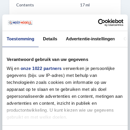
Contents
17 ml
Toestemming
Details
Advertentie-instellingen
Ov
Paint matching to
Verantwoord gebruik van uw gegevens
Wij en
onze 1022 partners
verwerken je persoonlijke
gegevens (bijv. uw IP-adres) met behulp van
technologieën zoals cookies om informatie op uw
apparaat op te slaan en te gebruiken met als doel
gepersonaliseerde advertenties en content, metingen aan
advertenties en content, inzicht in publiek en
1:35 MINIART 35317 GERMAN TRACTOR
productontwikkeling. U kunt kiezen wie uw gegevens
D8506 + CARGO TRAILER
gebruikt en met welke doelen.
Plastic Model kit