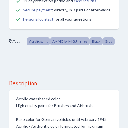
14 day reflection period and
easy returns
Secure payment
; directly, in 3 parts or afterwards
Personal contact
for all your questions
Tags
Acrylic paint
AMMO by MIG Jiminez
Black
Gray
Description
Acrylic waterbased color.
High quality paint for Brushes and Airbrush.
Base color for German vehicles until February 1943.
Acrylic - Authentic color formulated for maximum