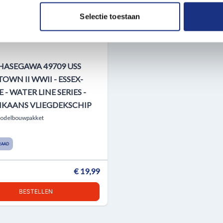
. Ook delen we informatie over uw gebruik van onze site met on
e. Deze partners kunnen deze gegevens combineren met andere i
Selectie toestaan
erzameld op basis van uw gebruik van hun services.
 HASEGAWA 49709 USS
OWN II WWII - ESSEX-
 - WATER LINE SERIES -
IKAANS VLIEGDEKSCHIP
Modelbouwpakket
RAAD
€ 19,99
BESTELLEN