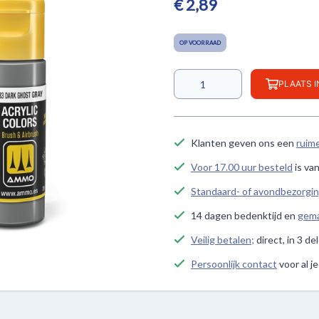
€ 2,89
OP VOORRAAD
PLAATS 
Klanten geven ons een
ruim
Voor 17.00 uur besteld
is va
Standaard- of avondbezorgi
14 dagen bedenktijd en
gema
Veilig betalen;
direct, in 3 de
Persoonlijk contact
voor al j