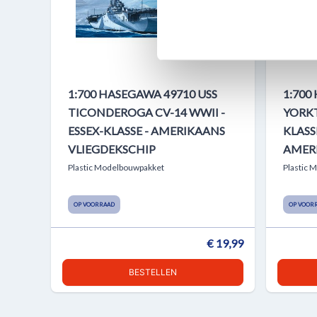
websiteverkeer te analyseren
media, adverteren en analys
verstrekt of die ze hebben v
1:700 HASEGAWA 49710 USS
1:700
TICONDEROGA CV-14 WWII -
YORKT
ESSEX-KLASSE - AMERIKAANS
KLASSE
VLIEGDEKSCHIP
AMER
Plastic Modelbouwpakket
Plastic 
OP VOORRAAD
OP VOOR
€ 19,99
BESTELLEN