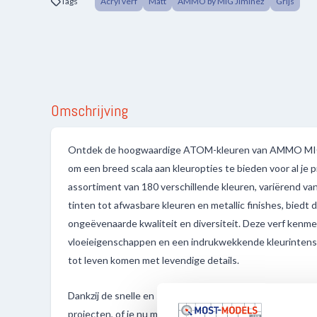
Tags
Acryl verf
Matt
AMMO by MIG Jiminez
Grijs
Omschrijving
Ontdek de hoogwaardige ATOM-kleuren van AMMO MIG,
om een breed scala aan kleuropties te bieden voor al je 
assortiment van 180 verschillende kleuren, variërend van p
tinten tot afwasbare kleuren en metallic finishes, bied
ongeëvenaarde kwaliteit en diversiteit. Deze verf kenme
vloeieigenschappen en een indrukwekkende kleurintensi
tot leven komen met levendige details.
Dankzij de snelle en sterke droging van de verf kun je ef
projecten, of je nu met een penseel of een airbrush werk