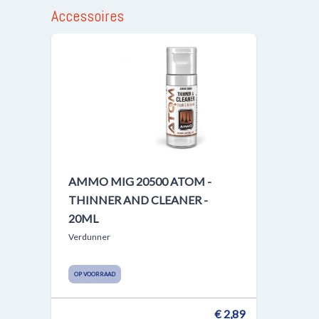
Accessoires
AMMO MIG 20500 ATOM -
THINNER AND CLEANER -
20ML
Verdunner
OP VOORRAAD
€ 2,89