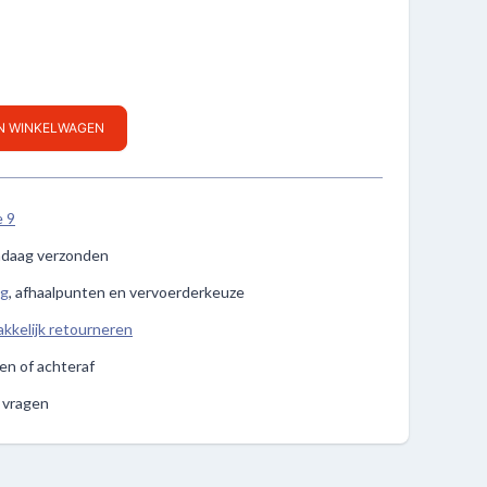
IN WINKELWAGEN
e 9
ndaag verzonden
ng
, afhaalpunten en vervoerderkeuze
kkelijk retourneren
len of achteraf
e vragen