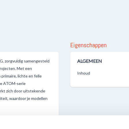
Eigenschappen
ALGEMEEN
 zorgvuldig samengesteld
projecten. Met een
Inhoud
rimaire, lichte en felle
t de ATOM-serie
rkt zich door uitstekende
teit, waardoor je modellen
ficiënt werken aan je
t. Het handige flesje van 20