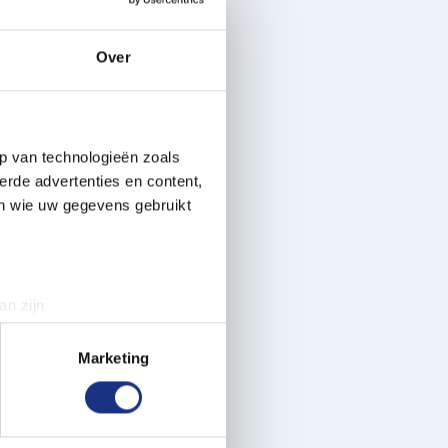
Over
p van technologieën zoals
erde advertenties en content,
en wie uw gegevens gebruikt
an zijn
rinting)
t
detailgedeelte
in. U kunt uw
Marketing
 media te bieden en om ons