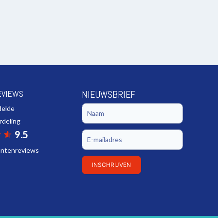
EVIEWS
NIEUWSBRIEF
delde
rdeling
9.5
lantenreviews
INSCHRIJVEN