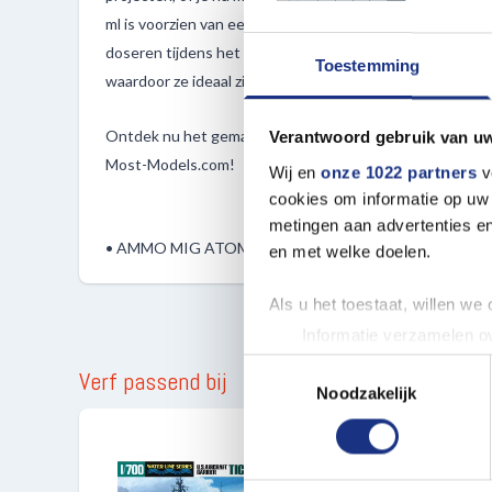
ml is voorzien van een praktische eenhandsdop, waardoor
doseren tijdens het schilderen. Bovendien zijn deze verve
Toestemming
waardoor ze ideaal zijn voor modelbouwenthousiastelin
Ontdek nu het gemak en de veelzijdigheid van de ATOM-fl
Verantwoord gebruik van u
Most-Models.com!
Wij en
onze 1022 partners
v
cookies om informatie op uw 
metingen aan advertenties en
• AMMO MIG ATOM Verf Donker Spook Grijs
en met welke doelen.
Als u het toestaat, willen we
Informatie verzamelen ov
Uw apparaat identificere
Toestemmingsselectie
Verf passend bij
Lees meer over hoe uw perso
Noodzakelijk
toestemming op elk moment wi
We gebruiken cookies om cont