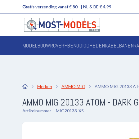
Gratis
verzending vanaf € 80,- | NL & BE € 4,99
MODELBOUW
RC
VERF
BENODIGDHEDEN
KABELBANEN
R
Merken
AMMO MIG
AMMO MIG 20133 ATOM
AMMO MIG 20133 ATOM - DARK Ghos
Artikelnummer
MIG20133-XS