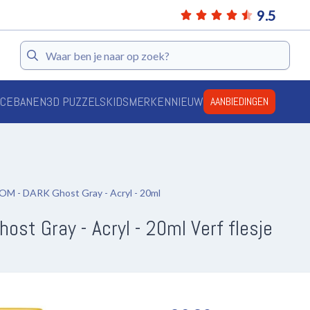
9.5
Zoeken
ACEBANEN
3D PUZZELS
KIDS
MERKEN
NIEUW
AANBIEDINGEN
 - DARK Ghost Gray - Acryl - 20ml
t Gray - Acryl - 20ml Verf flesje