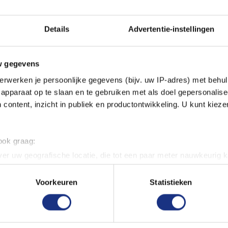
 je snel en gemakkelijk kunt
n niet giftig en geurloos,
Details
Advertentie-instellingen
gen en hobbyisten.
esjes, verkrijgbaar bij
w gegevens
erwerken je persoonlijke gegevens (bijv. uw IP-adres) met behul
apparaat op te slaan en te gebruiken met als doel gepersonalise
 content, inzicht in publiek en productontwikkeling. U kunt kiez
 ook graag:
er uw geografische locatie, die tot een paar meter nauwkeurig k
n door het actief te scannen op specifieke eigenschappen (fingerp
onlijke gegevens worden verwerkt en stel uw voorkeuren in he
Voorkeuren
Statistieken
jzigen of intrekken in de Cookieverklaring.
ent en advertenties te personaliseren, om functies voor social