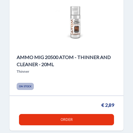
AMMO MIG 20500 ATOM - THINNER AND
CLEANER - 20ML
Thinner
ON STOCK
€ 2,89
ORDER