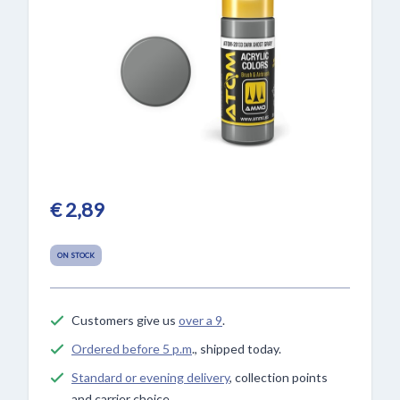
€ 2,89
ON STOCK
Customers give us
over a 9
.
Ordered before 5 p.m
., shipped today.
Standard or evening delivery
, collection points
and carrier choice