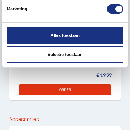
intrekken in de Cookieverklaring.
Marketing
We gebruiken cookies om content en advertenties te
1:700 HASEGAWA 49710 USS TICONDEROGA
personaliseren, om functies voor social media te bieden
CV-14 WWII – ESSEX-CLASS – WATER LINE
en om ons websiteverkeer te analyseren. Ook delen we
SERIES – AMERICAN AIRCRAFT CARRIER
Alles toestaan
informatie over uw gebruik van onze site met onze
Plastic Model kit
partners voor social media, adverteren en analyse. Deze
partners kunnen deze gegevens combineren met andere
Selectie toestaan
ON STOCK
informatie die u aan ze heeft verstrekt of die ze hebben
verzameld op basis van uw gebruik van hun services.
€ 19,99
ORDER
Accessories