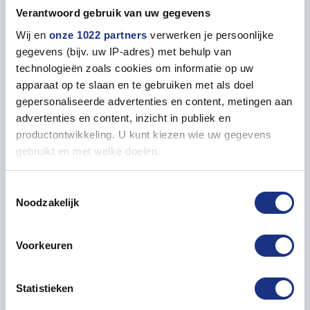
Verantwoord gebruik van uw gegevens
Wij en
onze 1022 partners
verwerken je persoonlijke
Properties
gegevens (bijv. uw IP-adres) met behulp van
technologieën zoals cookies om informatie op uw
apparaat op te slaan en te gebruiken met als doel
GENERAL
gepersonaliseerde advertenties en content, metingen aan
Contents
20 ml
advertenties en content, inzicht in publiek en
productontwikkeling. U kunt kiezen wie uw gegevens
gebruikt en met welke doelen.
Als u het toestaat, willen we ook graag:
Toestemmingsselectie
Paint matching to
Noodzakelijk
Informatie verzamelen over uw geografische locatie,
die tot een paar meter nauwkeurig kan zijn
Uw apparaat identificeren door het actief te scannen
Voorkeuren
op specifieke eigenschappen (fingerprinting)
Lees meer over hoe uw persoonlijke gegevens worden
Statistieken
verwerkt en stel uw voorkeuren in het
detailgedeelte
in.
U kunt uw toestemming op elk moment wijzigen of