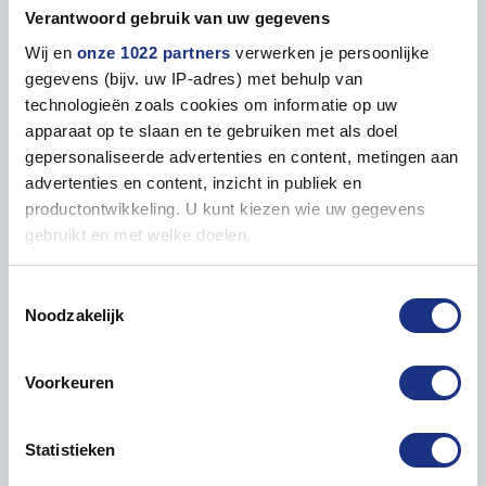
Verantwoord gebruik van uw gegevens
Properties
Wij en
onze 1022 partners
verwerken je persoonlijke
gegevens (bijv. uw IP-adres) met behulp van
GENERAL
technologieën zoals cookies om informatie op uw
apparaat op te slaan en te gebruiken met als doel
Contents
20 ml
gepersonaliseerde advertenties en content, metingen aan
advertenties en content, inzicht in publiek en
productontwikkeling. U kunt kiezen wie uw gegevens
gebruikt en met welke doelen.
Paint matching to
Als u het toestaat, willen we ook graag:
Toestemmingsselectie
Noodzakelijk
Informatie verzamelen over uw geografische locatie,
die tot een paar meter nauwkeurig kan zijn
Uw apparaat identificeren door het actief te scannen
Voorkeuren
op specifieke eigenschappen (fingerprinting)
Lees meer over hoe uw persoonlijke gegevens worden
Statistieken
verwerkt en stel uw voorkeuren in het
detailgedeelte
in.
U kunt uw toestemming op elk moment wijzigen of