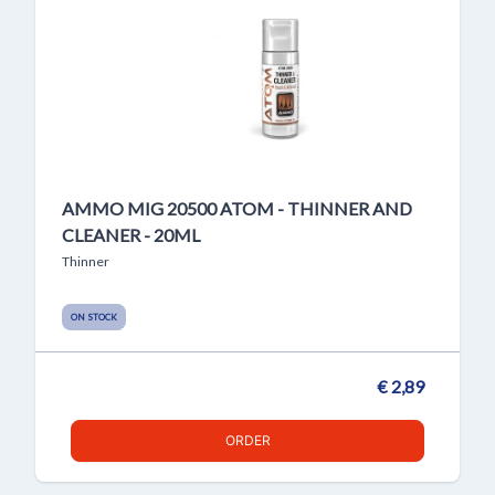
AMMO MIG 20500 ATOM - THINNER AND
CLEANER - 20ML
Thinner
ON STOCK
€ 2,89
ORDER