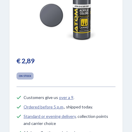
€ 2,89
ON STOCK
Customers give us
over a 9
.
Ordered before 5 p.m
., shipped today.
Standard or evening delivery
, collection points
and carrier choice